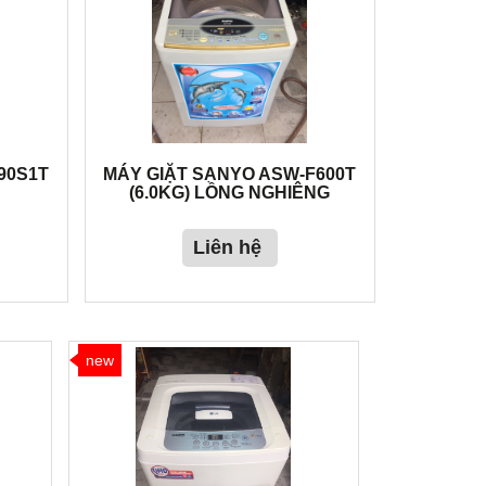
90S1T
MÁY GIẶT SANYO ASW-F600T
(6.0KG) LỒNG NGHIÊNG
Liên hệ
new