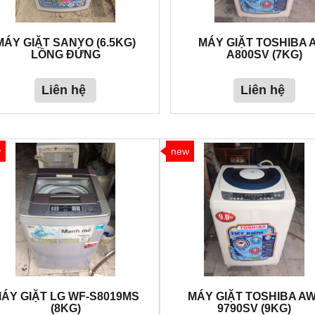
MÁY GIẶT SANYO (6.5KG)
MÁY GIẶT TOSHIBA 
LỒNG ĐỨNG
A800SV (7KG)
Liên hệ
Liên hệ
w
new
ÁY GIẶT LG WF-S8019MS
MÁY GIẶT TOSHIBA AW
(8KG)
9790SV (9KG)