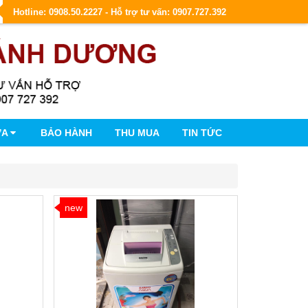
Hotline: 0908.50.2227 - Hỗ trợ tư vấn: 0907.727.392
ỮA
BẢO HÀNH
THU MUA
TIN TỨC
new