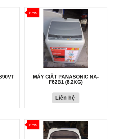
new
S90VT
MÁY GIẶT PANASONIC NA-
F62B1 (6.2KG)
Liên hệ
new