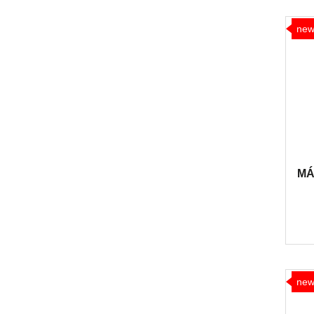
ne
MÁ
ne