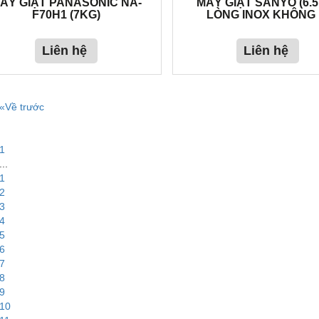
ÁY GIẶT PANASONIC NA-
MÁY GIẶT SANYO (6.
F70H1 (7KG)
LÒNG INOX KHÔNG 
Liên hệ
Liên hệ
«Về trước
1
...
1
2
3
4
5
6
7
8
9
10