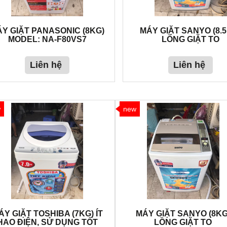
Y GIẶT PANASONIC (8KG)
MÁY GIẶT SANYO (8.
MODEL: NA-F80VS7
LỒNG GIẶT TO
Liên hệ
Liên hệ
w
new
ÁY GIẶT TOSHIBA (7KG) ÍT
MÁY GIẶT SANYO (8KG
HAO ĐIỆN, SỬ DỤNG TỐT
LỒNG GIẶT TO