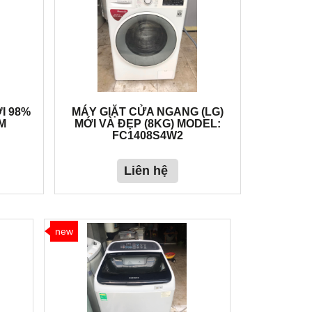
I 98%
MÁY GIẶT CỬA NGANG (LG)
M
MỚI VÀ ĐẸP (8KG) MODEL:
FC1408S4W2
Liên hệ
new