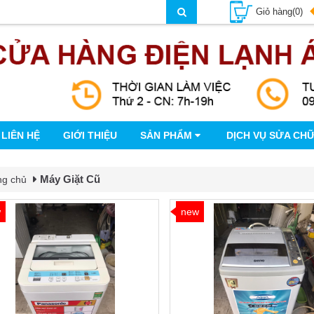
Giỏ hàng(0)
LIÊN HỆ
GIỚI THIỆU
SẢN PHẨM
DỊCH VỤ SỬA CH
Máy Giặt Cũ
ng chủ
w
new