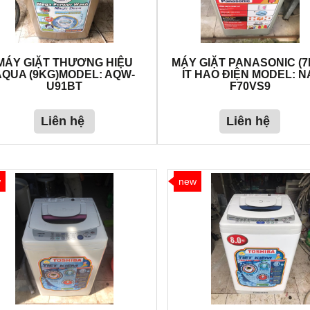
MÁY GIẶT THƯƠNG HIỆU
MÁY GIẶT PANASONIC (7
AQUA (9KG)MODEL: AQW-
ÍT HAO ĐIỆN MODEL: N
U91BT
F70VS9
Liên hệ
Liên hệ
w
new