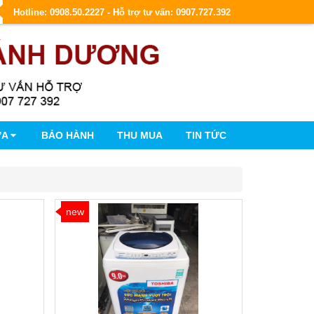
Hotline: 0908.50.2227 - Hỗ trợ tư vấn: 0907.727.392
ỮA
BẢO HÀNH
THU MUA
TIN TỨC
new