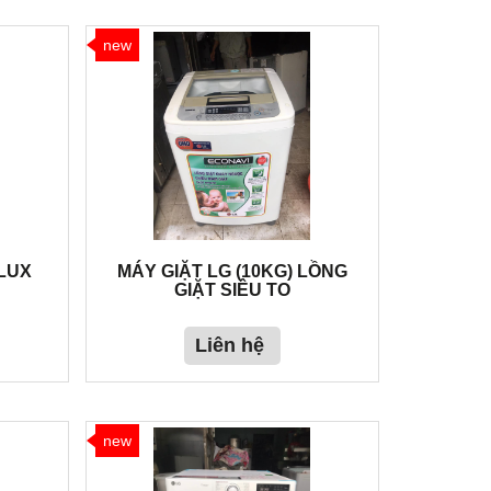
new
OLUX
MÁY GIẶT LG (10KG) LỒNG
GIẶT SIÊU TO
Liên hệ
new