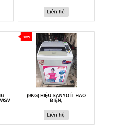
Liên hệ
new
NG
(9KG) HIỆU SANYO ÍT HAO
W/SV
ĐIỆN,
Liên hệ