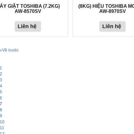
ÁY GIẶT TOSHIBA (7.2KG)
(8KG) HIỆU TOSHIBA M
AW-8570SV
AW-8970SV
Liên hệ
Liên hệ
«Về trước
1
2
3
4
5
6
7
8
9
10
11
12