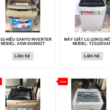
KG) HIỆU SANYO INVERTER
MÁY GIẶT LG (10KG) MỚ
MODEL: ASW-DG900ZT
MODEL: T2310DSA
Liên hệ
Liên hệ
w
new