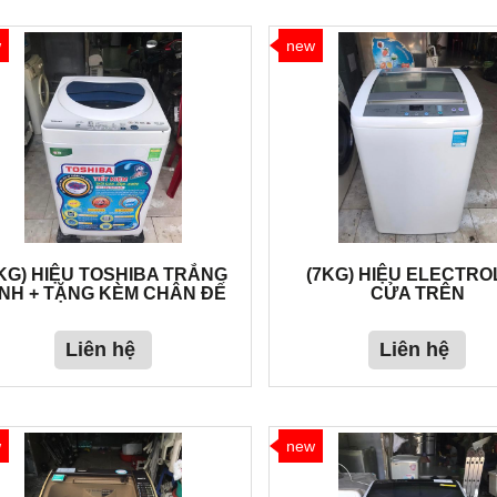
w
new
KG) HIỆU TOSHIBA TRẮNG
(7KG) HIỆU ELECTR
INH + TẶNG KÈM CHÂN ĐẾ
CỬA TRÊN
Liên hệ
Liên hệ
w
new