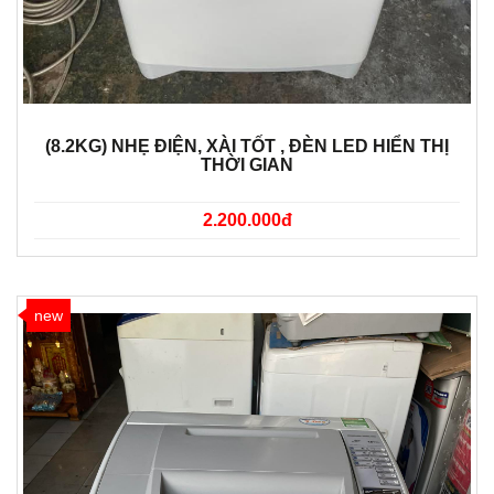
(8.2KG) NHẸ ĐIỆN, XÀI TỐT , ĐÈN LED HIỂN THỊ
THỜI GIAN
2.200.000đ
new