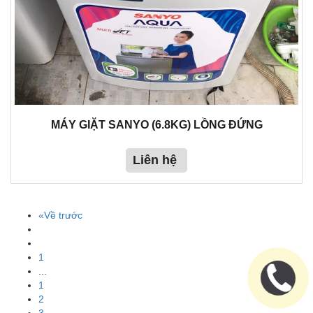
MÁY GIẶT SANYO (6.8KG) LỒNG ĐỨNG
Liên hệ
«Về trước
1
...
1
2
3