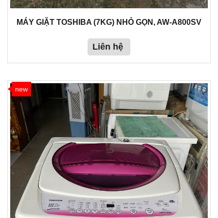
MÁY GIẶT TOSHIBA (7KG) NHỎ GỌN, AW-A800SV
Liên hệ
new