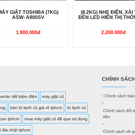
MÁY GIẶT TOSHIBA (7KG)
(8.2KG) NHẸ ĐIỆN, XÀI 
ASW- A800SV
ĐÈN LED HIỂN THỊ THỜ
1.900.000đ
2.200.000đ
CHÍNH SÁC
Chính sách bảo
erter tiết kiệm điện
máy giặt cũ
ụng
bán tủ lạnh cũ giá rẻ tphcm
tủ lạnh cũ
Chính sách đổi 
tiền
 cao tphcm
mua máy giặt cũ đã qua sử dụng
i địa nhật tphcm
Chính sách về qu