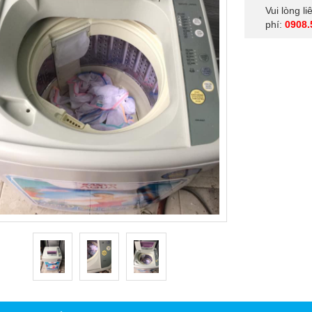
Vui lòng l
phí:
0908.