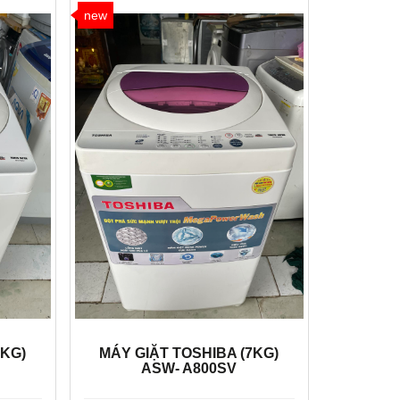
new
7KG)
MÁY GIẶT TOSHIBA (7KG)
ASW- A800SV