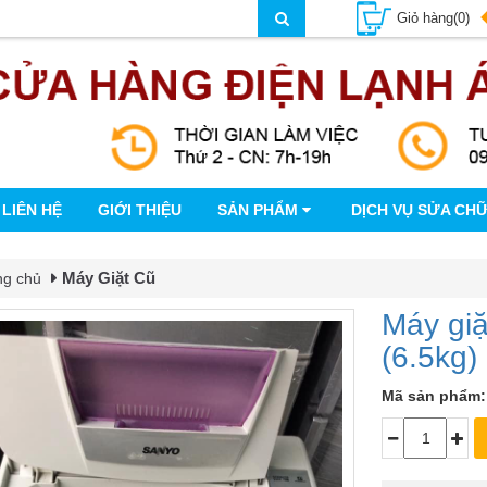
Giỏ hàng(0)
LIÊN HỆ
GIỚI THIỆU
SẢN PHẨM
DỊCH VỤ SỬA CH
Máy Giặt Cũ
ng chủ
Máy gi
(6.5kg)
Mã sản phẩm: