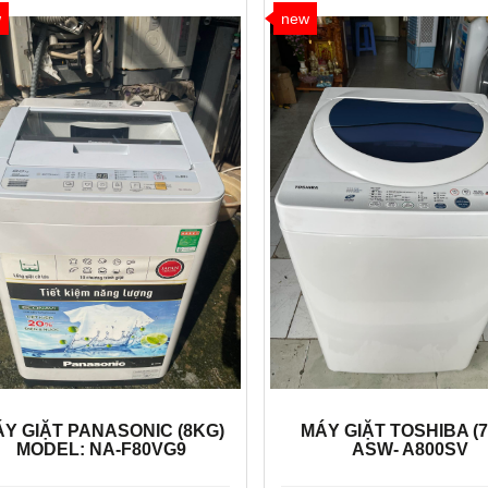
w
new
Y GIẶT PANASONIC (8KG)
MÁY GIẶT TOSHIBA (
MODEL: NA-F80VG9
ASW- A800SV