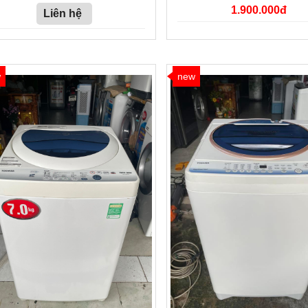
1.900.000đ
Liên hệ
w
new