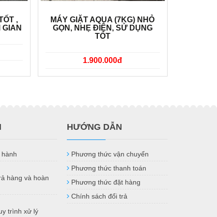
TỐT ,
MÁY GIẶT AQUA (7KG) NHỎ
I GIAN
GỌN, NHẸ ĐIỆN, SỬ DỤNG
TỐT
1.900.000đ
H
HƯỚNG DẪN
 hành
Phương thức vận chuyển
Phương thức thanh toán
trả hàng và hoàn
Phương thức đặt hàng
Chính sách đổi trả
y trình xử lý