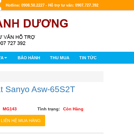
Hotline: 0908.50.2227 - Hỗ trợ tư vấn: 0907.727.392
ỮA
BẢO HÀNH
THU MUA
TIN TỨC
ặt Sanyo Asw-65S2T
MG143
Tình trạng:
Còn Hàng