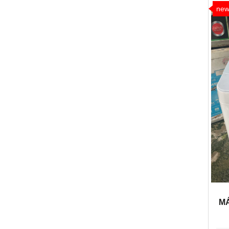
ne
MÁ