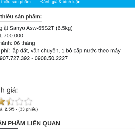
i thiệu sản phẩm
Đánh giá & bình luận
 thiệu sản phẩm:
giặt Sanyo Asw-65S2T (6.5kg)
 1.700.000
hành: 06 tháng
 phí: lắp đặt, vận chuyển, 1 bộ cấp nước theo máy
0907.727.392 - 0908.50.2227
h giá:
uả:
2.5
/
5
-
(33 phiếu)
ẢN PHẨM LIÊN QUAN