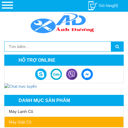
Giỏ hàng(0)
HỖ TRỢ ONLINE
DANH MỤC SẢN PHẨM
Máy Lạnh Cũ
Máy Giặt Cũ