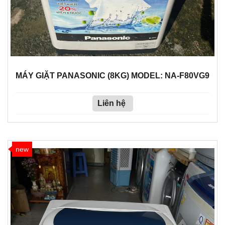
MÁY GIẶT PANASONIC (8KG) MODEL: NA-F80VG9
Liên hệ
new