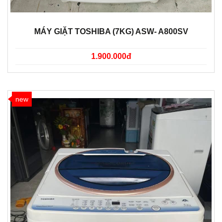
MÁY GIẶT TOSHIBA (7KG) ASW- A800SV
1.900.000đ
new