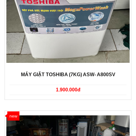
MÁY GIẶT TOSHIBA (7KG) ASW- A800SV
1.900.000đ
new