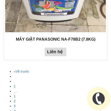
MÁY GIẶT PANASONIC NA-F78B2 (7.8KG)
Liên hệ
«Về trước
1
...
1
2
3
4