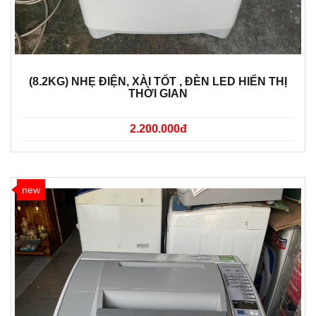
(8.2KG) NHẸ ĐIỆN, XÀI TỐT , ĐÈN LED HIỂN THỊ
THỜI GIAN
2.200.000đ
new