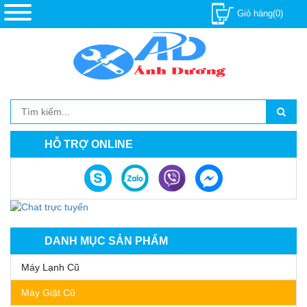
Giỏ hàng(0)
HỖ TRỢ ONLINE
DANH MỤC SẢN PHẨM
Máy Lạnh Cũ
Máy Giặt Cũ