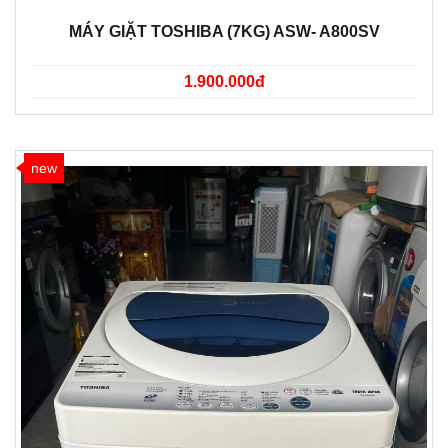
MÁY GIẶT TOSHIBA (7KG) ASW- A800SV
1.900.000đ
new