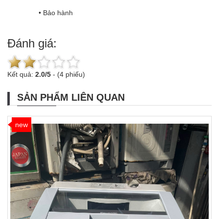
		• Bảo hành
Đánh giá:
Kết quả:
2.0
/
5
-
(4 phiếu)
SẢN PHẨM LIÊN QUAN
new