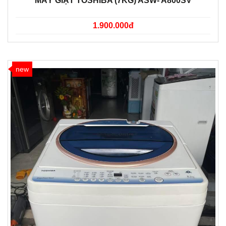
MÁY GIẶT TOSHIBA (7KG) ASW- A800SV
1.900.000đ
new