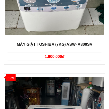
MÁY GIẶT TOSHIBA (7KG) ASW- A800SV
1.900.000đ
new