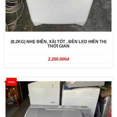
(8.2KG) NHẸ ĐIỆN, XÀI TỐT , ĐÈN LED HIỂN THỊ
THỜI GIAN
2.200.000đ
new