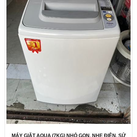
MÁY GIẶT AQUA (7KG) NHỎ GỌN, NHẸ ĐIỆN, SỬ