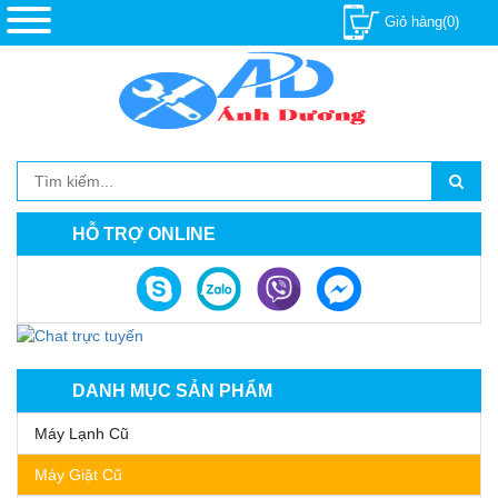
Giỏ hàng(0)
HỖ TRỢ ONLINE
DANH MỤC SẢN PHẨM
Máy Lạnh Cũ
Máy Giặt Cũ