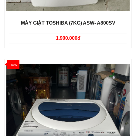
MÁY GIẶT TOSHIBA (7KG) ASW- A800SV
1.900.000đ
new