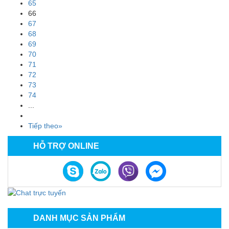
65
66
67
68
69
70
71
72
73
74
...
Tiếp theo»
HỖ TRỢ ONLINE
DANH MỤC SẢN PHẨM