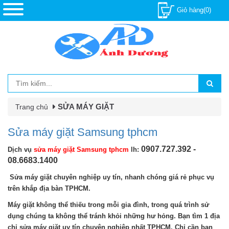
Giỏ hàng(0)
SỬA MÁY GIẶT
Trang chủ
Sửa máy giặt Samsung tphcm
0907.727.392 -
Dịch vụ
sửa máy giặt Samsung tphcm
lh:
08.6683.1400
Sửa máy giặt chuyên nghiệp uy tín, nhanh chóng giá rẻ phục vụ
trên khắp địa bàn TPHCM.
Máy giặt không thể thiếu trong mỗi gia đình, trong quá trình sử
dụng chúng ta không thể tránh khỏi những hư hỏng. Bạn tìm 1 địa
chỉ sửa máy giặt uy tín chuyên nghiệp nhất TPHCM. Chỉ cần bạn