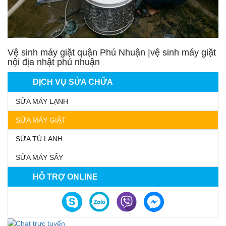
Vệ sinh máy giặt quận Phú Nhuận |vệ sinh máy giặt
nội địa nhật phú nhuận
DỊCH VỤ SỬA CHỮA
SỬA MÁY LẠNH
SỬA MÁY GIẶT
SỬA TỦ LẠNH
SỬA MÁY SẤY
HỖ TRỢ ONLINE