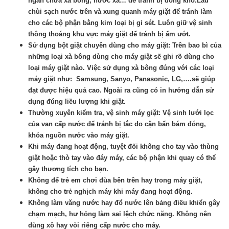
ngăn chứa xà bông, nước xả… để tránh bị đóng khô.Lau
chùi sạch nước trên và xung quanh máy giặt để tránh làm
cho các bộ phận bằng kim loại bị gỉ sét. Luôn giữ vệ sinh
thông thoáng khu vực máy giặt để tránh bị ẩm ướt.
Sử dụng bột giặt chuyên dùng cho máy giặt: Trên bao bì của
những loại xà bông dùng cho máy giặt sẽ ghi rõ dùng cho
loại máy giặt nào. Việc sử dụng xà bông đúng với các loại
máy giặt như: Samsung, Sanyo, Panasonic, LG,….sẽ giúp
đạt được hiệu quả cao. Ngoài ra cũng có in hướng dẫn sử
dụng đúng liều lượng khi giặt.
Thường xuyên kiểm tra, vệ sinh máy giặt: Vệ sinh lưới lọc
của van cấp nước để tránh bị tắc do cặn bẩn bám đóng,
khóa nguồn nước vào máy giặt.
Khi máy đang hoạt động, tuyệt đối không cho tay vào thùng
giặt hoặc thò tay vào đáy máy, các bộ phận khi quay có thể
gây thương tích cho bạn.
Không để trẻ em chơi đùa bên trên hay trong máy giặt,
không cho trẻ nghịch máy khi máy đang hoạt động.
Không làm văng nước hay đổ nước lên bảng điều khiển gây
chạm mạch, hư hỏng làm sai lệch chức năng. Không nên
dùng xô hay vòi riêng cấp nước cho máy.