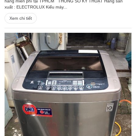
hàng miễn phí tại TPHCM THÔNG SỐ KỸ THUẬT Hãng sản
xuất : ELECTROLUX Kiểu máy...
Xem chi tiết