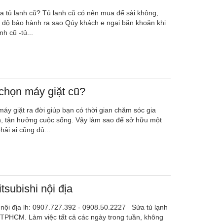
 tủ lạnh cũ? Tủ lạnh cũ có nên mua để sài không,
 độ bảo hành ra sao Qúy khách e ngại băn khoăn khi
h cũ -tủ...
chọn máy giặt cũ?
áy giặt ra đời giúp bạn có thời gian chăm sóc gia
n, tận hưởng cuộc sống. Vậy làm sao để sở hữu một
ải ai cũng đủ...
itsubishi nội địa
i nội địa lh: 0907.727.392 - 0908.50.2227 Sửa tủ lạnh
i TPHCM. Làm việc tất cả các ngày trong tuần, không