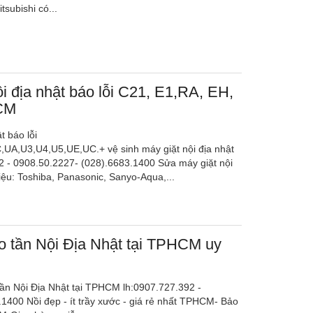
tsubishi có...
i địa nhật báo lỗi C21, E1,RA, EH,
CM
t báo lỗi
UA,U3,U4,U5,UE,UC.+ vệ sinh máy giặt nội địa nhật
 - 0908.50.2227- (028).6683.1400 Sửa máy giặt nội
ệu: Toshiba, Panasonic, Sanyo-Aqua,...
o tần Nội Địa Nhật tại TPHCM uy
ần Nội Địa Nhật tại TPHCM lh:0907.727.392 -
400 Nồi đẹp - ít trầy xước - giá rẻ nhất TPHCM- Bảo