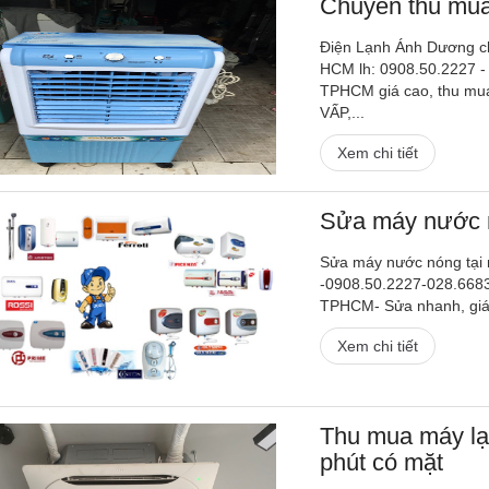
Chuyên thu mua
Điện Lạnh Ánh Dương ch
HCM lh: 0908.50.2227 -
TPHCM giá cao, thu mua
VẤP,...
Xem chi tiết
Sửa máy nước 
Sửa máy nước nóng tại
-0908.50.2227-028.668
TPHCM- Sửa nhanh, giá r
Xem chi tiết
Thu mua máy lạ
phút có mặt