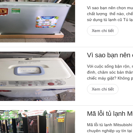
Vì sao bạn nên chọn mua
chất lượng thế nào, chế
sử dụng tủ lạnh cũ Tủ lạn
Xem chi tiết
Vì sao bạn nên 
Với cuộc sống bận rộn, m
đình, chăm sóc bản thâ
chiếc máy giặt? Không ph
Xem chi tiết
Mã lỗi tủ lạnh M
Mã lỗi tủ lạnh Mitsubish
chuyên nghiệp uy tín tạ