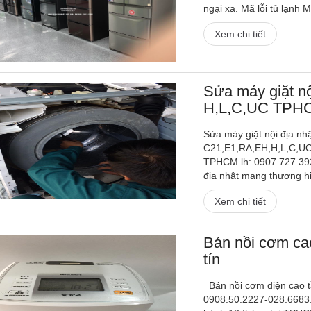
ngại xa. Mã lỗi tủ lạnh Mi
Xem chi tiết
Sửa máy giặt nộ
H,L,C,UC TPH
Sửa máy giặt nội địa nhậ
C21,E1,RA,EH,H,L,C,UC,
TPHCM lh: 0907.727.392
địa nhật mang thương hi
Xem chi tiết
Bán nồi cơm ca
tín
Bán nồi cơm điện cao t
0908.50.2227-028.6683.1