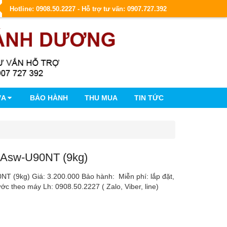
Hotline: 0908.50.2227 - Hỗ trợ tư vấn: 0907.727.392
ỮA
BẢO HÀNH
THU MUA
TIN TỨC
 Asw-U90NT (9kg)
NT (9kg) Giá: 3.200.000 Bảo hành: Miễn phí: lắp đặt,
ớc theo máy Lh: 0908.50.2227 ( Zalo, Viber, line)