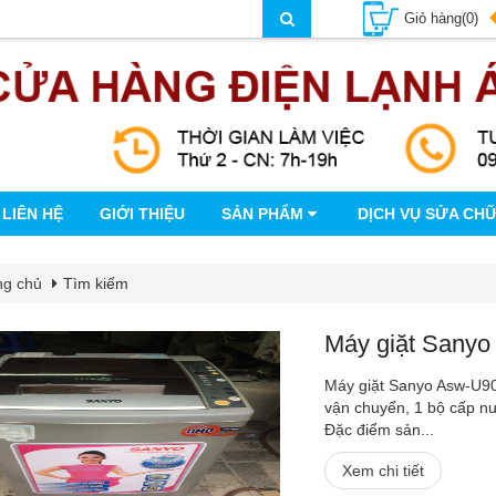
Giỏ hàng(0)
LIÊN HỆ
GIỚI THIỆU
SẢN PHẨM
DỊCH VỤ SỬA CH
ng chủ
Tìm kiếm
Máy giặt Sanyo
Máy giặt Sanyo Asw-U90
vận chuyển, 1 bộ cấp nư
Đặc điểm sản...
Xem chi tiết