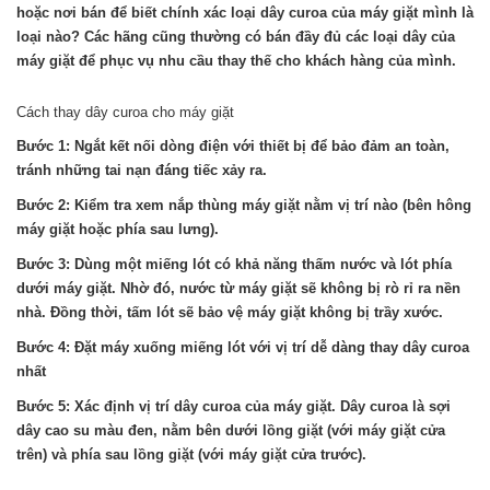
hoặc nơi bán để biết chính xác loại dây curoa của máy giặt mình là
loại nào? Các hãng cũng thường có bán đầy đủ các loại dây của
máy giặt để phục vụ nhu cầu thay thế cho khách hàng của mình.
Cách thay dây curoa cho máy giặt
Bước 1: Ngắt kết nối dòng điện với thiết bị để bảo đảm an toàn,
tránh những tai nạn đáng tiếc xảy ra.
Bước 2: Kiểm tra xem nắp thùng máy giặt nằm vị trí nào (bên hông
máy giặt hoặc phía sau lưng).
Bước 3: Dùng một miếng lót có khả năng thấm nước và lót phía
dưới máy giặt. Nhờ đó, nước từ máy giặt sẽ không bị rò rỉ ra nền
nhà. Đồng thời, tấm lót sẽ bảo vệ máy giặt không bị trầy xước.
Bước 4: Đặt máy xuống miếng lót với vị trí dễ dàng thay dây curoa
nhất
Bước 5: Xác định vị trí dây curoa của máy giặt. Dây curoa là sợi
dây cao su màu đen, nằm bên dưới lồng giặt (với máy giặt cửa
trên) và phía sau lồng giặt (với máy giặt cửa trước).