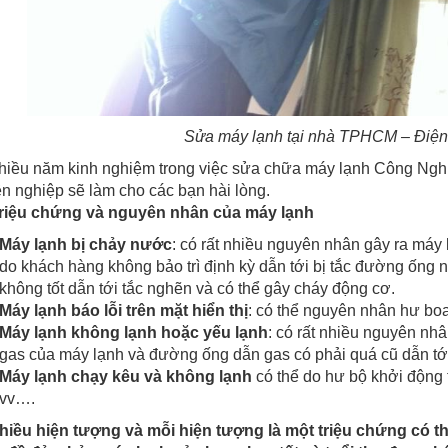
Sửa máy lạnh tại nhà TPHCM – Điệ
hiều năm kinh nghiệm trong việc sửa chữa máy lạnh Công Nghiệ
n nghiệp sẽ làm cho các bạn hài lòng.
triệu chứng và nguyên nhân của máy lạnh
Máy lạnh bị chảy nước
: có rất nhiều nguyên nhân gây ra má
do khách hàng không bảo trì định kỳ dẫn tới bị tắc đường ống 
không tốt dẫn tới tắc nghẽn và có thể gây cháy động cơ.
Máy lạnh báo lỗi trên mặt hiển thị
: có thể nguyên nhân hư bo
Máy lạnh không lạnh hoặc yếu lạnh
: có rất nhiều nguyên nh
gas của máy lạnh và đường ống dẫn gas có phải quá cũ dẫn tới 
Máy lạnh chạy kêu và không lạnh
có thể do hư bộ khởi động 
vv….
hiều hiện tượng và mỗi hiện tượng là một triệu chứng có 