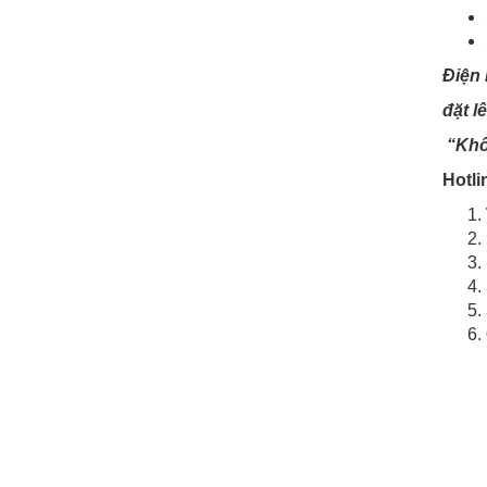
Điện
đặt l
“Khô
Hotli