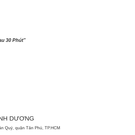
au 30 Phút”
ÁNH DƯƠNG
Tân Quý, quận Tân Phú, TP.HCM