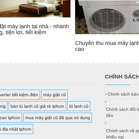
đặt máy lạnh tại nhà - nhanh
, tiện lợi, tiết kiệm
Chuyên thu mua máy lạnh
cao
CHÍNH SÁC
Chính sách bảo
erter tiết kiệm điện
máy giặt cũ
ụng
bán tủ lạnh cũ giá rẻ tphcm
tủ lạnh cũ
Chính sách đổi 
tiền
 cao tphcm
mua máy giặt cũ đã qua sử dụng
i địa nhật tphcm
Chính sách về qu
khiếu nại