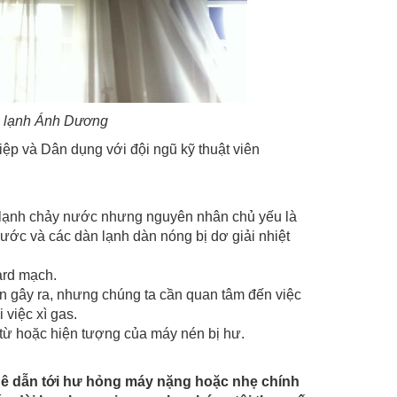
n lạnh Ánh Dương
p và Dân dụng với đội ngũ kỹ thuật viên
y lạnh chảy nước nhưng nguyên nhân chủ yếu là
nước và các dàn lạnh dàn nóng bị dơ giải nhiệt
ard mạch.
ân gây ra, nhưng chúng ta cần quan tâm đến việc
việc xì gas.
từ hoặc hiện tượng của máy nén bị hư.
thê dẫn tới hư hỏng máy nặng hoặc nhẹ chính