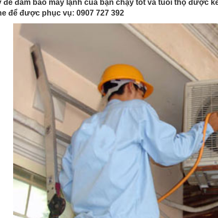
y đề đảm bảo máy lạnh của bạn chạy tốt và tuổi thọ được k
ne để được phục vụ: 0907 727 392