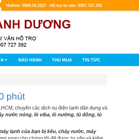
Hotline: 0908.50.2227 - Hỗ trợ tư vấn: 0907.727.392
ỮA
BẢO HÀNH
THU MUA
TIN TỨC
0 phút
.HCM, chuyên các dịch vụ điện lạnh dân dụng và
y nước nóng, lò viba, lò nướng, tủ đông, tủ
máy lạnh của bạn bị kêu, chảy nước, máy
gọi ngay cho chúng tôi để được tư vấn và kiểm