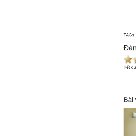
TAGs
Đán
Kết q
Bài 