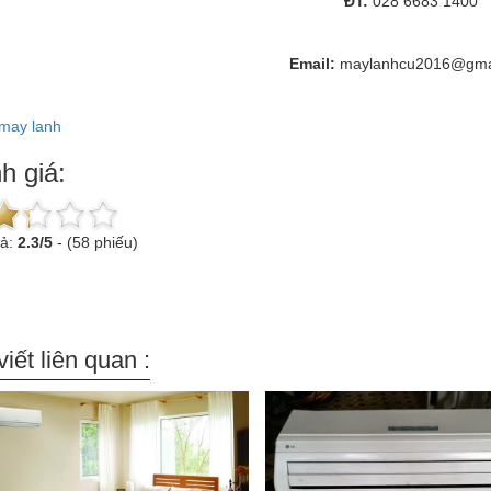
ĐT:
028 6683 1400
Email:
maylanhcu2016@gma
may lanh
h giá:
uả:
2.3
/
5
-
(58 phiếu)
viết liên quan :