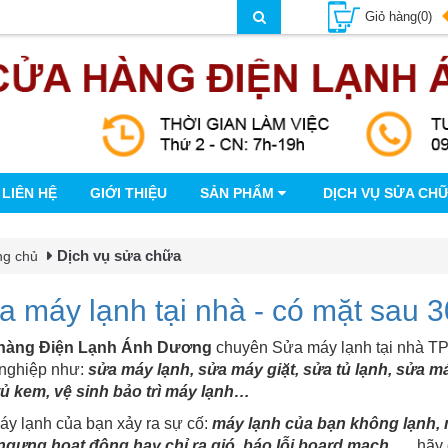
Giỏ hàng(0)
LIÊN HỆ
GIỚI THIỆU
SẢN PHẨM
DỊCH VỤ SỬA CH
Dịch vụ sửa chữa
ng chủ
a máy lạnh tại nhà - có mặt sau 3
hàng Điện Lạnh Ánh Dương
chuyên Sửa máy lạnh tại nhà TP
nghiệp như:
sửa máy lạnh, sửa máy giặt, sửa tủ lạnh, sửa má
tủ kem, vệ sinh bảo trì máy lạnh…
áy lạnh của bạn xảy ra sự cố:
máy lạnh của bạn không lạnh, 
ngưng hoạt động hay chỉ ra gió, báo lỗi board mạch
…..hãy 