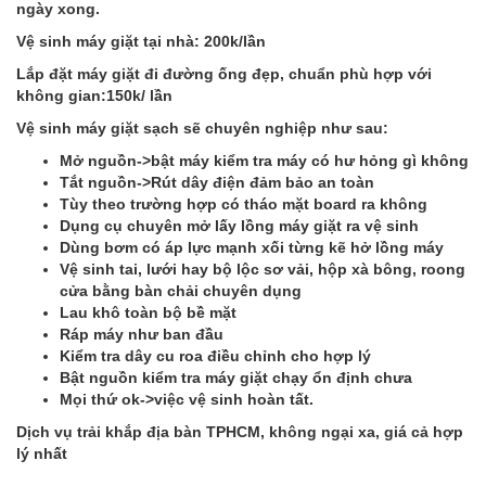
ngày xong.
Vệ sinh máy giặt tại nhà: 200k/lần
Lắp đặt máy giặt đi đường ống đẹp, chuẩn phù hợp với
không gian:150k/ lần
Vệ sinh máy giặt sạch sẽ chuyên nghiệp như sau:
Mở nguồn->bật máy kiểm tra máy có hư hỏng gì không
Tắt nguồn->Rút dây điện đảm bảo an toàn
Tùy theo trường hợp có tháo mặt board ra không
Dụng cụ chuyên mở lấy lồng máy giặt ra vệ sinh
Dùng bơm có áp lực mạnh xối từng kẽ hở lồng máy
Vệ sinh tai, lưới hay bộ lộc sơ vải, hộp xà bông, roong
cửa bằng bàn chải chuyên dụng
Lau khô toàn bộ bề mặt
Ráp máy như ban đầu
Kiểm tra dây cu roa điều chỉnh cho hợp lý
Bật nguồn kiểm tra máy giặt chạy ổn định chưa
Mọi thứ ok->việc vệ sinh hoàn tất.
Dịch vụ trải khắp địa bàn TPHCM, không ngại xa, giá cả hợp
lý nhất