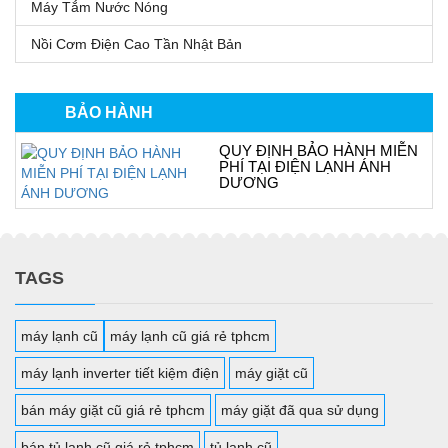
Máy Tắm Nước Nóng
Nồi Cơm Điện Cao Tần Nhật Bản
BẢO HÀNH
QUY ĐỊNH BẢO HÀNH MIỄN
PHÍ TẠI ĐIỆN LẠNH ÁNH
DƯƠNG
TAGS
máy lạnh cũ
máy lạnh cũ giá rẻ tphcm
máy lạnh inverter tiết kiệm điện
máy giặt cũ
bán máy giặt cũ giá rẻ tphcm
máy giặt đã qua sử dụng
bán tủ lạnh cũ giá rẻ tphcm
tủ lạnh cũ