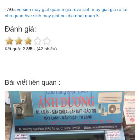
TAGs
ve sinh may giat quan 5 gia re
ve sinh may giat gia re tai
nha quan 5
ve sinh may giat noi dia nhat quan 5
Đánh giá:
Kết quả:
2.8
/
5
-
(42 phiếu)
Bài viết liên quan :