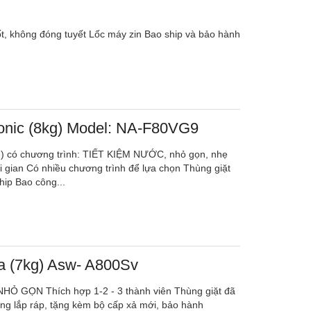
tốt, không đóng tuyết Lốc máy zin Bao ship và bảo hành
onic (8kg) Model: NA-F80VG9
g) có chương trình: TIẾT KIỆM NƯỚC, nhỏ gọn, nhẹ
ời gian Có nhiều chương trình để lựa chọn Thùng giặt
hip Bao công...
ba (7kg) Asw- A800Sv
 , NHỎ GỌN Thích hợp 1-2 - 3 thành viên Thùng giặt đã
ông lắp ráp, tặng kèm bộ cấp xả mới, bảo hành