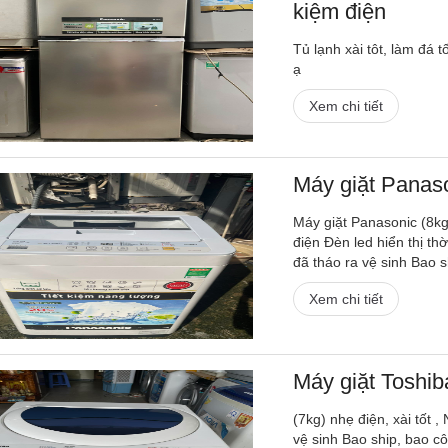
kiệm điện
Tủ lạnh xài tôt, làm đá 
ạ
Xem chi tiết
Máy giặt Panas
Máy giặt Panasonic (8k
điện Đèn led hiển thị th
đã tháo ra vệ sinh Bao s
Xem chi tiết
Máy giặt Toshi
(7kg) nhẹ điện, xài tốt
vệ sinh Bao ship, bao c