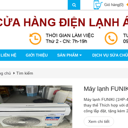
Giỏ hàng(0)
LIÊN HỆ
GIỚI THIỆU
SẢN PHẨM
DỊCH VỤ SỬA CH
ng chủ
Tìm kiếm
Máy lạnh FUNIKI
Máy lạnh FUNIKI (1HP-4
thay thế Thích hợp với 
công lắp đặt, tặng kèm 2
Xem chi tiết