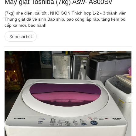
Máy giặt Toshiba (7kg) Asw- A800Sv
(7kg) nhẹ điện, xài tốt , NHỎ GỌN Thích hợp 1-2 - 3 thành viên
Thùng giặt đã vệ sinh Bao ship, bao công lắp ráp, tặng kèm bộ
cấp xả mới, bảo hành
Xem chi tiết