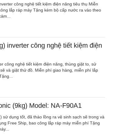
nverter công nghệ tiết kiệm điện năng tiêu thụ Miễn
 công lắp ráp máy Tặng kèm bộ cấp nước ra vào theo
cảm...
) inverter công nghệ tiết kiệm điện
er công nghệ tiết kiệm điện năng, thùng giặt to, sử
sẽ và giặt thử đồ. Miễn phí giao hàng, miễn phí lắp
Tặng...
onic (9kg) Model: NA-F90A1
 sử dụng tốt, đã tháo lồng ra vệ sinh sạch sẽ trong và
ụng Free Ship, bao công lắp ráp máy miễn phí Tặng
áy...