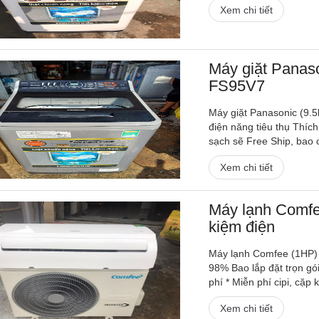
Xem chi tiết
Máy giặt Panaso
FS95V7
Máy giặt Panasonic (9.
điện năng tiêu thụ Thích
sạch sẽ Free Ship, bao 
Xem chi tiết
Máy lạnh Comfee
kiệm điện
Máy lạnh Comfee (1HP) I
98% Bao lắp đặt trọn gó
phí * Miễn phí cipi, cặp k
Xem chi tiết