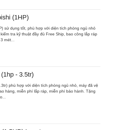
ishi (1HP)
P) sử dụng tốt, phù hợp với diện tích phòng ngủ nhỏ
kiểm tra kỹ thuật đầy đủ Free Ship, bao công lắp ráp
3 mét...
1hp - 3.5tr)
.3tr) phù hợp với diện tích phòng ngủ nhỏ, máy đã vệ
iao hàng, miễn phí lắp ráp, miễn phí bảo hành. Tặng
...