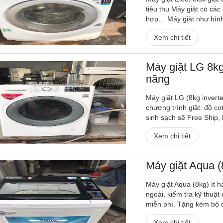
tiêu thụ Máy giặt có cá
hợp… Máy giặt như hình
Xem chi tiết
Máy giặt LG 8kg
năng
Máy giặt LG (8kg inverte
chương trình giặt: đồ co
sinh sạch sẽ Free Ship, 
Xem chi tiết
Máy giặt Aqua 
Máy giặt Aqua (8kg) ít h
ngoài, kiểm tra kỹ thuật
miễn phí. Tặng kèm bộ c
Xem chi tiết