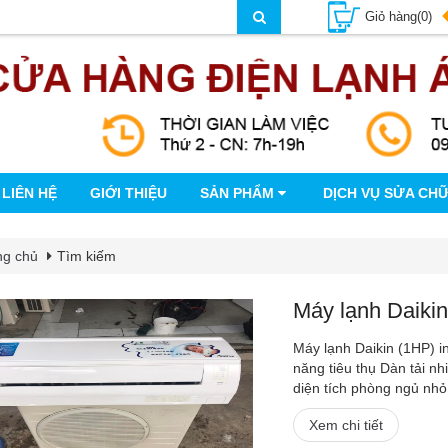
Giỏ hàng(0)
LIÊN HỆ
GIỚI THIỆU
SẢN PHẨM
DỊCH VỤ SỬA CH
ng chủ
Tìm kiếm
Máy lạnh Daikin
Máy lạnh Daikin (1HP) in
năng tiêu thụ Dàn tải n
diện tích phòng ngủ nhỏ 
Xem chi tiết