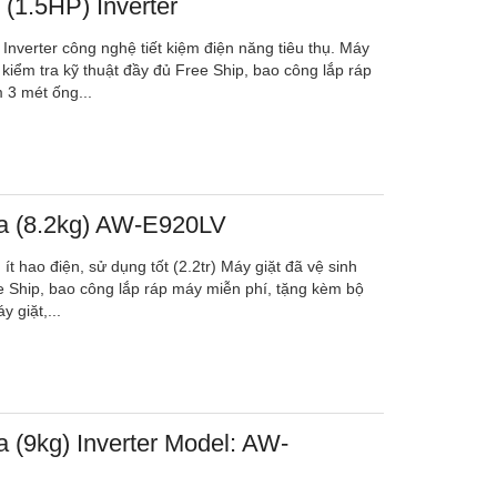
 (1.5HP) Inverter
Inverter công nghệ tiết kiệm điện năng tiêu thụ. Máy
 kiểm tra kỹ thuật đầy đủ Free Ship, bao công lắp ráp
 3 mét ống...
ba (8.2kg) AW-E920LV
ít hao điện, sử dụng tốt (2.2tr) Máy giặt đã vệ sinh
e Ship, bao công lắp ráp máy miễn phí, tặng kèm bộ
 giặt,...
a (9kg) Inverter Model: AW-