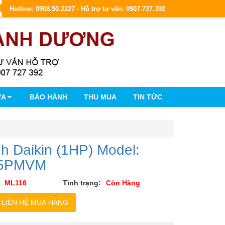
Hotline: 0908.50.2227 - Hỗ trợ tư vấn: 0907.727.392
ỮA
BẢO HÀNH
THU MUA
TIN TỨC
h Daikin (1HP) Model:
5PMVM
ML116
Tình trạng:
Còn Hàng