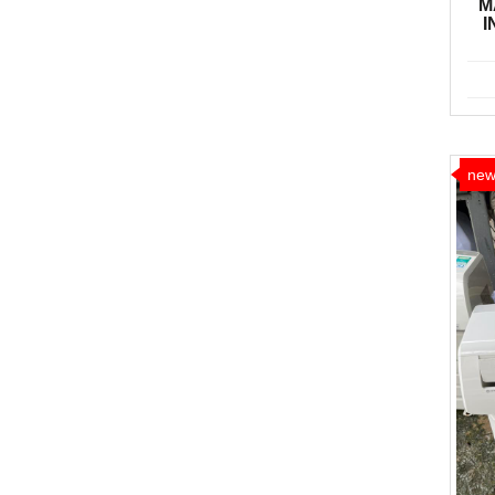
M
I
ne