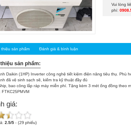
Vui lòng l
phí:
0908.
i thiệu sản phẩm
Đánh giá & bình luận
 thiệu sản phẩm:
nh Daikin (1HP) Inverter công nghệ tiết kiệm điện năng tiêu thụ. Phù 
nh đã vệ sinh sạch sẽ, kiểm tra kỹ thuật đầy đủ
hip, bao công lắp ráp máy miễn phí. Tặng kèm 3 mét ống đồng theo má
l: FTKC25PMVM
h giá:
uả:
2.5
/
5
-
(29 phiếu)