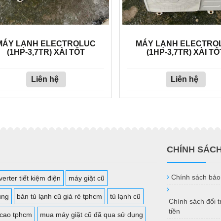
MÁY LẠNH ELECTROLUC
MÁY LẠNH ELECTRO
(1HP-3,7TR) XÀI TỐT
(1HP-3,7TR) XÀI TỐ
Liên hệ
Liên hệ
CHÍNH SÁC
Chính sách bảo
erter tiết kiệm điện
máy giặt cũ
ụng
bán tủ lạnh cũ giá rẻ tphcm
tủ lạnh cũ
Chính sách đổi 
tiền
 cao tphcm
mua máy giặt cũ đã qua sử dụng