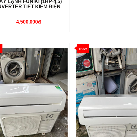
ÁY LẠNH FUNIKI (1HP-4,5)
NVERTER TIẾT KIỆM ĐIỆN
4.500.000đ
w
new