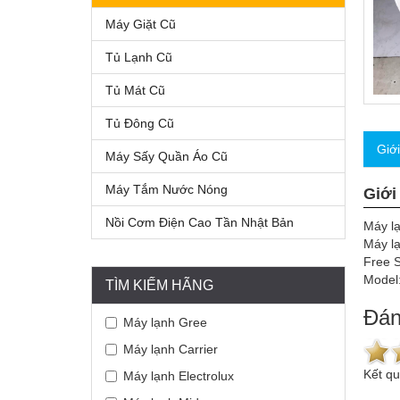
Máy Giặt Cũ
Tủ Lạnh Cũ
Tủ Mát Cũ
Tủ Đông Cũ
Giớ
Máy Sấy Quần Áo Cũ
Máy Tắm Nước Nóng
Giới
Nồi Cơm Điện Cao Tần Nhật Bản
Máy lạ
Máy lạ
Free S
Mode
TÌM KIẾM HÃNG
Đán
Máy lạnh Gree
Máy lạnh Carrier
Kết q
Máy lạnh Electrolux