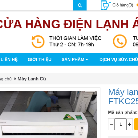
Giỏ hàng(0)
LIÊN HỆ
GIỚI THIỆU
SẢN PHẨM
DỊCH VỤ SỬA CH
Máy Lạnh Cũ
ng chủ
Máy lạn
FTKC2
Mã sản phẩm: