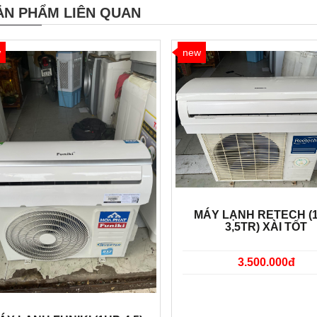
ẢN PHẨM LIÊN QUAN
w
new
MÁY LẠNH RETECH (
3,5TR) XÀI TỐT
3.500.000đ