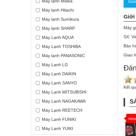
Máy lạnh Midea
Giớ
Máy lạnh Hitachi
Giới
Máy lạnh Sumikura
Máy g
Máy lạnh SHARP
SX: V
Máy Lạnh AQUA
Bảo h
Máy Lạnh TOSHIBA
Giao 
Máy lạnh PANASONIC
Máy Lạnh LG
Đán
Máy Lạnh DAIKIN
Máy Lạnh SANYO
Kết q
Máy Lạnh MITSUBISHI
S
Máy Lạnh NAGAKAWA
Máy Lạnh REETECH
ne
Máy Lạnh FUNIKI
Máy Lạnh YUIKI