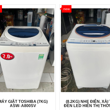
w
new
MÁY GIẶT TOSHIBA (7KG)
(8.2KG) NHẸ ĐIỆN, XÀI 
ASW- A800SV
ĐÈN LED HIỂN THỊ THỜ