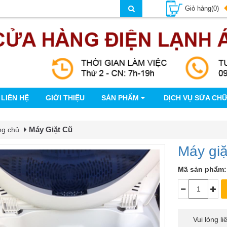
Giỏ hàng(0)
LIÊN HỆ
GIỚI THIỆU
SẢN PHẨM
DỊCH VỤ SỬA CH
Máy Giặt Cũ
ng chủ
Máy giặ
Mã sản phẩm:
Vui lòng l