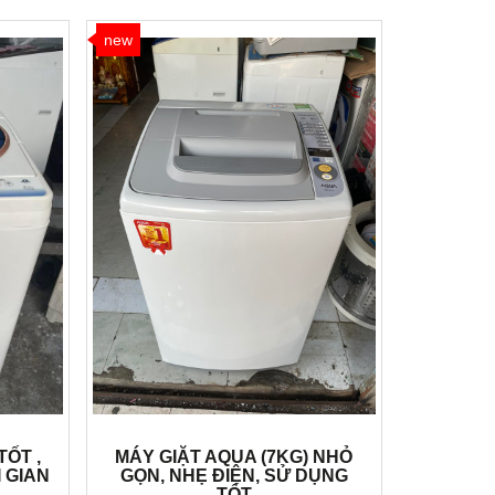
new
TỐT ,
MÁY GIẶT AQUA (7KG) NHỎ
I GIAN
GỌN, NHẸ ĐIỆN, SỬ DỤNG
TỐT