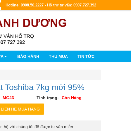
Hotline: 0908.50.2227 - Hỗ trợ tư vấn: 0907.727.392
ỮA
BẢO HÀNH
THU MUA
TIN TỨC
t Toshiba 7kg mới 95%
MG43
Tình trạng:
Còn Hàng
iên hệ với chúng tôi để được tư vấn miễn