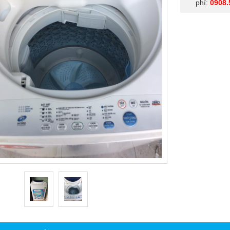
phí:
0908.