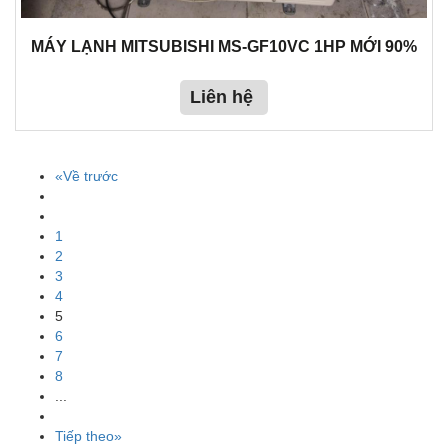
MÁY LẠNH MITSUBISHI MS-GF10VC 1HP MỚI 90%
Liên hệ
«Về trước
1
2
3
4
5
6
7
8
...
Tiếp theo»