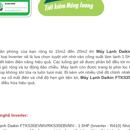
ăn phòng của bạn rộng từ 15m2 đến 20m2 thì
Máy Lạnh Daik
loại Inverter sẽ là lựa chọn tuyệt vời nhờ vào công suất làm lạnh 1.
iết kiệm điện năng hiệu quả. Các luồng gió sẽ được phân bố đều tới m
 gió rộng và tự động đảo chiều. Máy lạnh còn được trang bị phin lọc
úp không khí tỏa ra luôn tươi mát. Đi kèm với nhiều chế độ chỉnh nhi
u sự cố mất điện và chế độ hẹn giờ tiện lợi,
Máy Lạnh Daikin
FTKS35E
bị điều hòa hiệu quả.
nghệ Inverter:
ạnh Daikin FTKS35EVMV/RKS35EBVMV - 1.5HP (Inverter - R410)
Nhờ