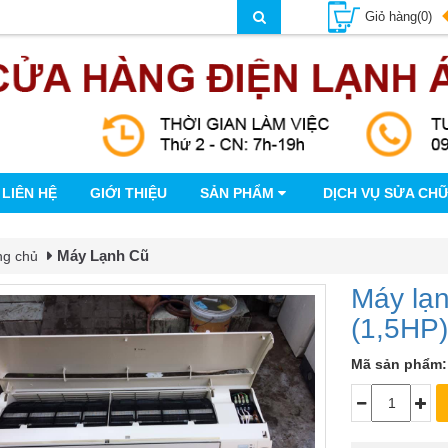
Giỏ hàng(0)
LIÊN HỆ
GIỚI THIỆU
SẢN PHẨM
DỊCH VỤ SỬA CH
Máy Lạnh Cũ
ng chủ
Máy lạ
(1,5HP)
Mã sản phẩm: