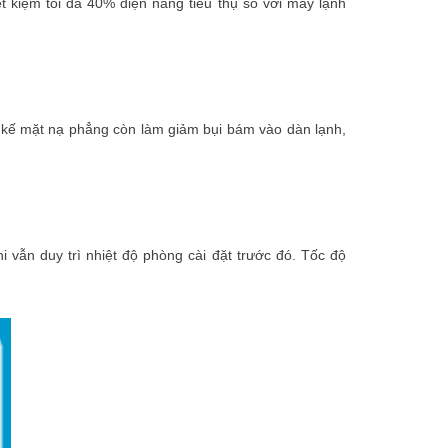
t kiệm tối đa 40% điện năng tiêu thụ so với máy lạnh
t kế mặt nạ phẳng còn làm giảm bụi bám vào dàn lạnh,
 vẫn duy trì nhiệt độ phòng cài đặt trước đó. Tốc độ