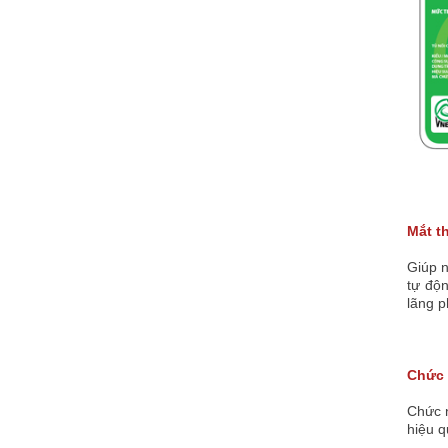
Mắt t
Giúp 
tự độn
lãng p
Chức
Chức n
hiệu q