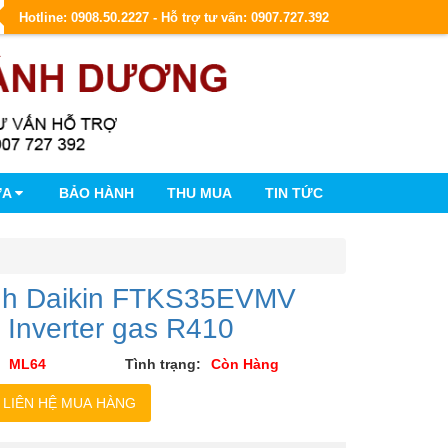
Hotline: 0908.50.2227 - Hỗ trợ tư vấn: 0907.727.392
ỮA
BẢO HÀNH
THU MUA
TIN TỨC
nh Daikin FTKS35EVMV
 Inverter gas R410
ML64
Tình trạng:
Còn Hàng