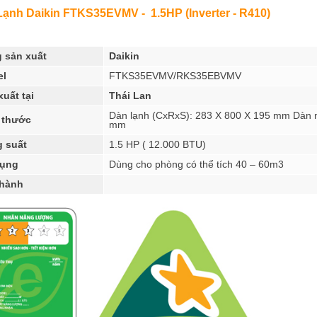
ạnh Daikin FTKS35EVMV - 1.5HP (Inverter - R410)
 sản xuất
Daikin
el
FTKS35EVMV/RKS35EBVMV
xuất tại
Thái Lan
Dàn lạnh (CxRxS): 283 X 800 X 195 mm Dàn 
 thước
mm
 suất
1.5 HP ( 12.000 BTU)
dụng
Dùng cho phòng có thể tích 40 – 60m3
hành