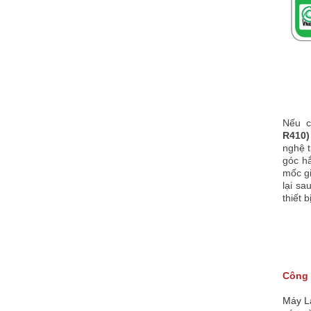
Nếu c
R410)
nghệ t
góc hắ
mốc gi
lại sa
thiết 
Công 
Máy L