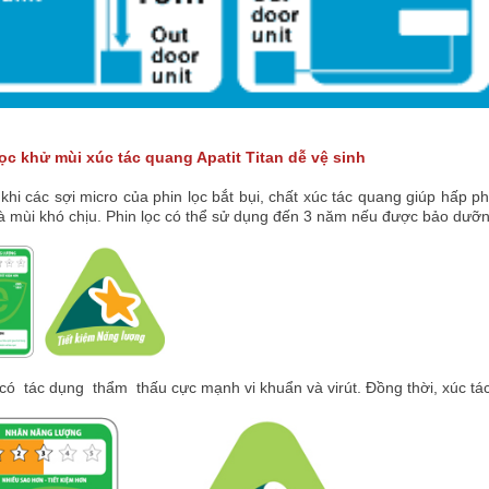
lọc khử mùi xúc tác quang Apatit Titan dễ vệ sinh
khi các sợi micro của phin lọc bắt bụi, chất xúc tác quang giúp hấp p
 mùi khó chịu. Phin lọc có thể sử dụng đến 3 năm nếu được bảo dưỡ
 có tác dụng thẩm thấu cực mạnh vi khuẩn và virút. Đồng thời, xúc tá