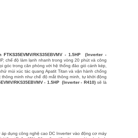
in FTKS35EVMV
/RKS35EBVMV - 1.5HP (Inverter -
5HP, chế độ làm lạnh nhanh trong vòng 20 phút và công
ọi góc trong căn phòng với hệ thống đảo gió cánh kép,
 khử mùi xúc tác quang Apatit Titan và vận hành chống
ệt thông minh như chế độ mắt thông minh, tự khởi động
VMV/RKS35EBVMV - 1.5HP (Inverter - R410)
sẽ là
 áp dụng công nghệ cao DC Inverter vào động cơ máy