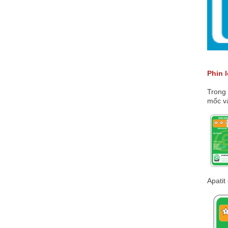
Phin 
Trong 
mốc và
Apatit