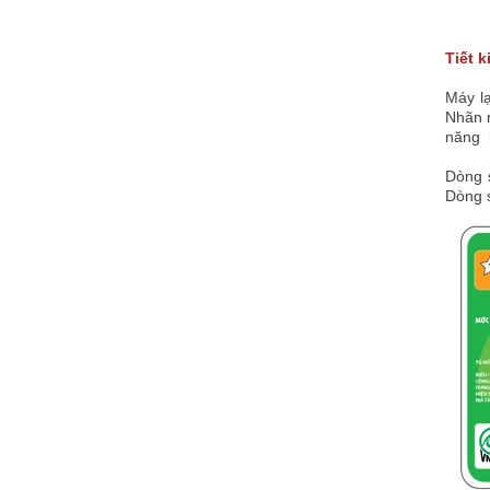
Tiết 
Máy l
Nhãn n
năng l
Dòng 
Dòng 