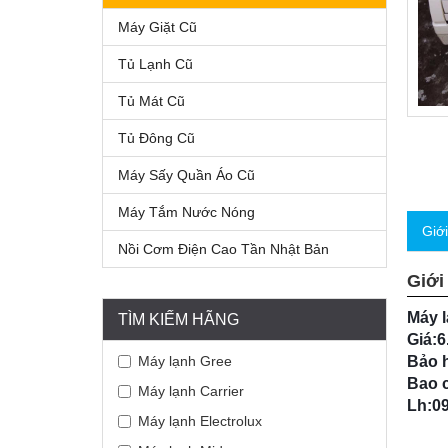
Máy Giặt Cũ
Tủ Lạnh Cũ
Tủ Mát Cũ
Tủ Đông Cũ
Máy Sấy Quần Áo Cũ
Máy Tắm Nước Nóng
Giớ
Nồi Cơm Điện Cao Tần Nhật Bản
Giới
Máy 
TÌM KIẾM HÃNG
Giá:6
Máy lạnh Gree
Bảo 
Bao c
Máy lạnh Carrier
Lh:09
Máy lạnh Electrolux