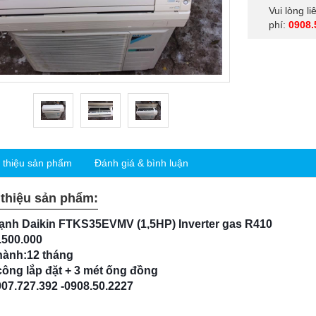
Vui lòng l
phí:
0908.
i thiệu sản phẩm
Đánh giá & bình luận
 thiệu sản phẩm:
lạnh Daikin FTKS35EVMV (1,5HP) Inverter gas R410
.500.000
hành:12 tháng
ông lắp đặt + 3 mét ống đồng
07.727.392 -0908.50.2227