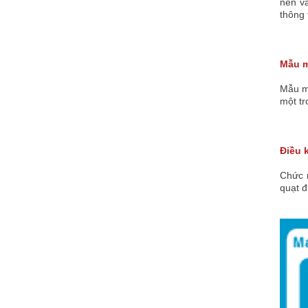
nén và
thông
Mẫu m
Mẫu mã
một t
Điều 
Chức n
quạt đ