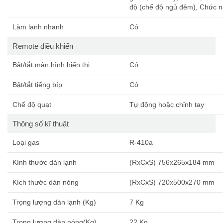
độ (chế độ ngủ đêm), Chức n
Làm lạnh nhanh
Có
Remote điều khiển
Bật/tắt màn hình hiển thị
Có
Bật/tắt tiếng bíp
Có
Chế độ quạt
Tự động hoặc chỉnh tay
Thông số kĩ thuật
Loại gas
R-410a
Kính thước dàn lạnh
(RxCxS) 756x265x184 mm
Kích thước dàn nóng
(RxCxS) 720x500x270 mm
Trọng lượng dàn lạnh (Kg)
7 Kg
Trọng lượng dàn nóng(Kg)
22 Kg