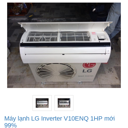
Máy lạnh LG Inverter V10ENQ 1HP mới
99%