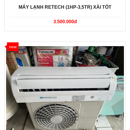
MÁY LẠNH RETECH (1HP-3,5TR) XÀI TỐT
3.500.000đ
new