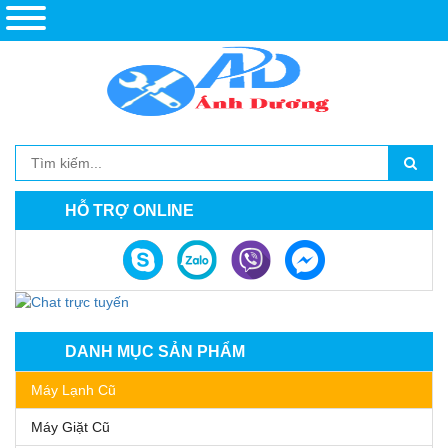
HỖ TRỢ ONLINE
DANH MỤC SẢN PHẨM
Máy Lạnh Cũ
Máy Giặt Cũ