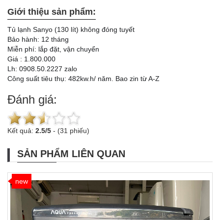
Giới thiệu sản phẩm:
Tủ lạnh Sanyo (130 lít) không đóng tuyết
Bảo hành: 12 tháng
Miễn phí: lắp đặt, vận chuyển
Giá : 1.800.000
Lh: 0908.50.2227 zalo
Công suất tiêu thụ: 482kw.h/ năm. Bao zin từ A-Z
Đánh giá:
Kết quả:
2.5
/
5
-
(31 phiếu)
SẢN PHẨM LIÊN QUAN
new