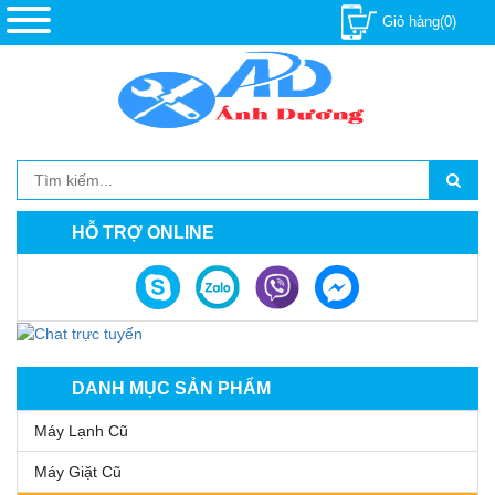
Giỏ hàng(0)
HỖ TRỢ ONLINE
DANH MỤC SẢN PHẨM
Máy Lạnh Cũ
Máy Giặt Cũ