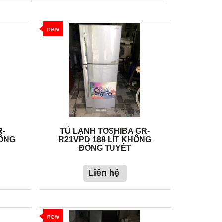
new
R-
TỦ LẠNH TOSHIBA GR-
HÔNG
R21VPD 188 LÍT KHÔNG
ĐÓNG TUYẾT
Liên hệ
new