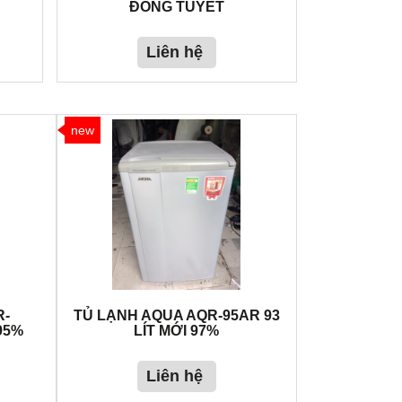
ĐÓNG TUYẾT
Liên hệ
new
R-
TỦ LẠNH AQUA AQR-95AR 93
 95%
LÍT MỚI 97%
Liên hệ