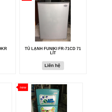
9KR
TỦ LẠNH FUNIKI FR-71CD 71
LÍT
Liên hệ
new