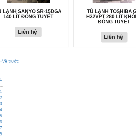
Ủ LẠNH SANYO SR-15DGA
TỦ LẠNH TOSHIBA G
140 LÍT ĐÓNG TUYẾT
H32VPT 280 LÍT KH
ĐÓNG TUYẾT
Liên hệ
Liên hệ
«Về trước
1
...
1
2
3
4
5
6
7
8