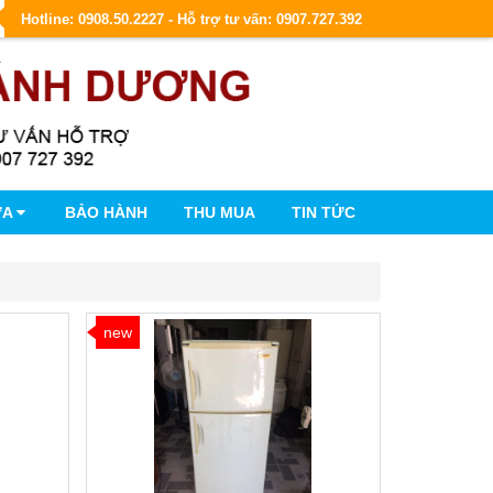
Hotline: 0908.50.2227 - Hỗ trợ tư vấn: 0907.727.392
ỮA
BẢO HÀNH
THU MUA
TIN TỨC
new