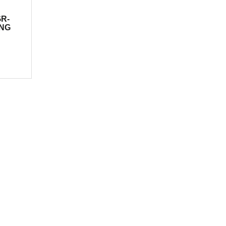
R-
ÔNG