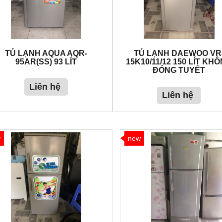
TỦ LẠNH AQUA AQR-
TỦ LẠNH DAEWOO VR
95AR(SS) 93 LÍT
15K10/11/12 150 LÍT KH
ĐÓNG TUYẾT
Liên hệ
Liên hệ
w
new