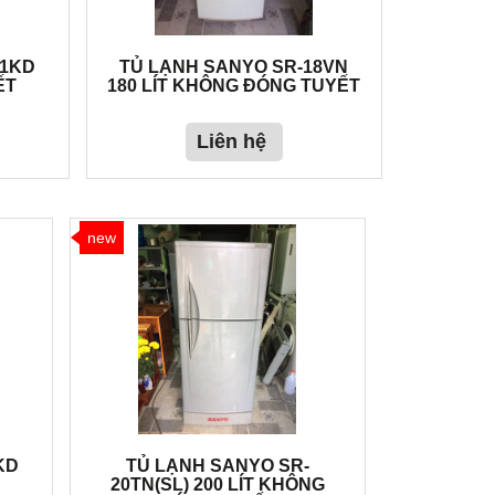
11KD
TỦ LẠNH SANYO SR-18VN
ẾT
180 LÍT KHÔNG ĐÓNG TUYẾT
Liên hệ
new
KD
TỦ LẠNH SANYO SR-
20TN(SL) 200 LÍT KHÔNG