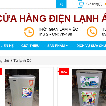
Giỏ hàng(0)
LIÊN HỆ
GIỚI THIỆU
SẢN PHẨM
DỊCH VỤ SỬA CH
Tủ lạnh Cũ
ng chủ
w
new