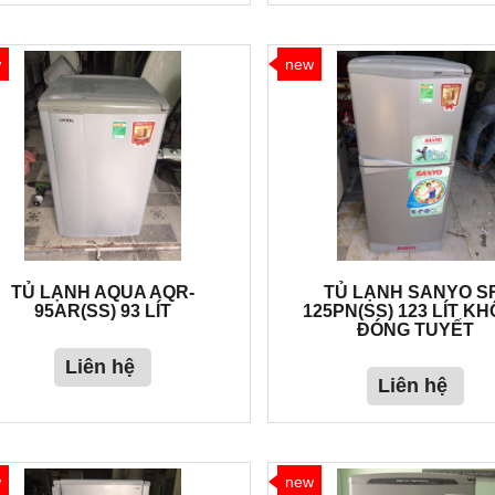
w
new
TỦ LẠNH AQUA AQR-
TỦ LẠNH SANYO S
95AR(SS) 93 LÍT
125PN(SS) 123 LÍT K
ĐÓNG TUYẾT
Liên hệ
Liên hệ
w
new