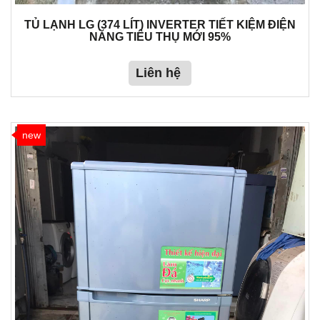
TỦ LẠNH LG (374 LÍT) INVERTER TIẾT KIỆM ĐIỆN
NĂNG TIÊU THỤ MỚI 95%
Liên hệ
new