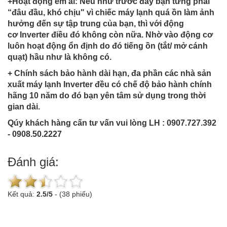
+Hoạt động êm ái: Nếu như trước đây bạn từng phải
“đâu đầu, khó chịu" vì chiếc máy lạnh quá ồn làm ảnh
hưởng đến sự tập trung của bạn, thì với động
cơ Inverter điều đó không còn nữa. Nhờ vào động cơ
luôn hoạt động ổn định do đó tiếng ồn (tắt/ mở cánh
quạt) hầu như là không có.
+ Chính sách bảo hành dài hạn, đa phần các nhà sản
xuất máy lạnh Inverter đều có chế độ bảo hành chính
hãng 10 năm do đó bạn yên tâm sử dụng trong thời
gian dài.
Qúy khách hàng cấn tư vấn vui lòng LH : 0907.727.392
- 0908.50.2227
Đánh giá:
Kết quả:
2.5
/
5
-
(38 phiếu)