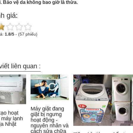
. Bảo vệ da không bao giờ là thừa.
h giá:
uả:
1.8
/
5
-
(57 phiếu)
viết liên quan :
Máy giặt đang
tạo hoạt
giặt bị ngưng
 máy lạnh
hoạt động -
ịa Nhật
nguyên nhân và
cách sửa chữa