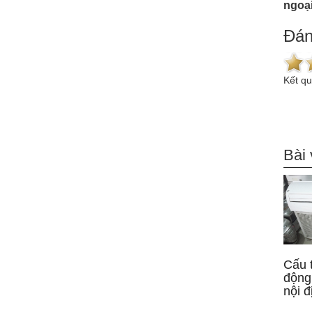
ngoại
Đán
Kết q
Bài 
Cấu 
động
nội đ