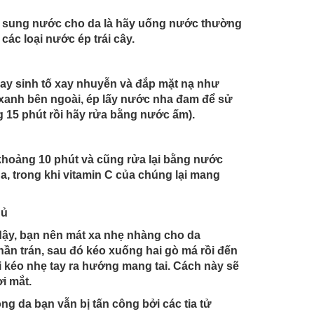
ổ sung nước cho da là hãy uống nước thường
ác loại nước ép trái cây.
 xay sinh tố xay nhuyễn và đắp mặt nạ như
 xanh bên ngoài, ép lấy nước nha đam để sử
 15 phút rồi hãy rửa bằng nước ấm).
khoảng 10 phút và cũng rửa lại bằng nước
, trong khi vitamin C của chúng lại mang
gủ
dậy, bạn nên mát xa nhẹ nhàng cho da
hần trán, sau đó kéo xuống hai gò má rồi đến
i kéo nhẹ tay ra hướng mang tai. Cách này sẽ
i mắt.
g da bạn vẫn bị tấn công bởi các tia tử