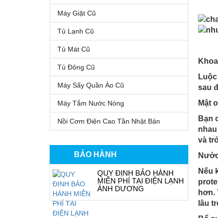
Máy Giặt Cũ
Tủ Lạnh Cũ
Tủ Mát Cũ
Khoai
Tủ Đông Cũ
Luộc 
Máy Sấy Quần Áo Cũ
sau đ
Mật o
Máy Tắm Nước Nóng
Bạn c
Nồi Cơm Điện Cao Tần Nhật Bản
nhau 
và tr
BẢO HÀNH
Nước
Nếu k
QUY ĐỊNH BẢO HÀNH
MIỄN PHÍ TẠI ĐIỆN LẠNH
prote
ÁNH DƯƠNG
hơn. 
lâu t