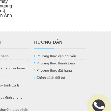
 máy
 ngang
c) -
nh Ánh
H
HƯỚNG DẪN
 hành
Phương thức vận chuyển
Phương thức thanh toán
trả hàng và hoàn
Phương thức đặt hàng
Chính sách đổi trả
y trình xử lý
quy định chung
chuyển, giao nhận