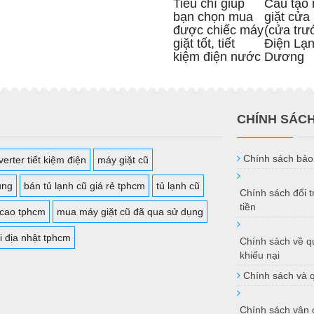
Tiêu chí giúp
Cấu tạo
bạn chọn mua
giặt cửa
được chiếc máy
(cửa trướ
giặt tốt, tiết
Điện Lạ
kiệm điện nước
Dương
CHÍNH SÁC
Chính sách bảo
erter tiết kiệm điện
máy giặt cũ
ụng
bán tủ lạnh cũ giá rẻ tphcm
tủ lạnh cũ
Chính sách đổi 
tiền
 cao tphcm
mua máy giặt cũ đã qua sử dụng
i địa nhật tphcm
Chính sách về qu
khiếu nại
Chính sách và 
Chính sách vận 