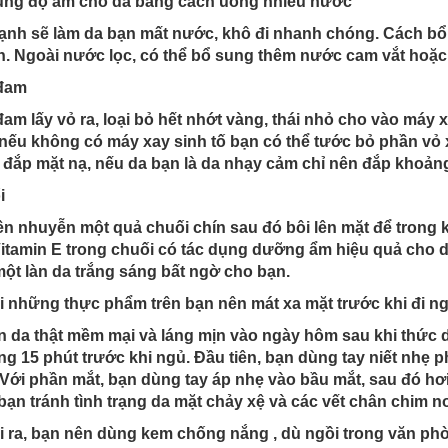
ung độ ẩm cho da bằng cách uống nhiều nước
lạnh sẽ làm da bạn mất nước, khô đi nhanh chóng. Cách b
. Ngoài nước lọc, có thể bổ sung thêm nước cam vắt hoặc c
đam
am lấy vỏ ra, loại bỏ hết nhớt vàng, thái nhỏ cho vào máy
(nếu không có máy xay sinh tố bạn có thể tước bỏ phần vỏ
đắp mặt nạ, nếu da bạn là da nhạy cảm chỉ nên đắp khoảng
i
n nhuyễn một quả chuối chín sau đó bôi lên mặt để trong 
itamin E trong chuối có tác dụng dưỡng ẩm hiệu quả cho da
ột làn da trắng sáng bất ngờ cho bạn.
 những thực phẩm trên bạn nên mát xa mặt trước khi đi n
n da thật mềm mại và láng mịn vào ngày hôm sau khi thức 
g 15 phút trước khi ngủ. Đầu tiên, bạn dùng tay niết nhẹ p
Với phần mắt, bạn dùng tay áp nhẹ vào bầu mắt, sau đó hơ
bạn tránh tình trạng da mặt chảy xệ và các vết chân chim nơ
 ra, bạn nên dùng kem chống nắng , dù ngồi trong văn phòn