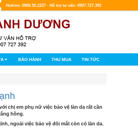
Hotline: 0908.50.2227 - Hỗ trợ tư vấn: 0907.727.392
ỮA
BẢO HÀNH
THU MUA
TIN TỨC
lạnh
 với chị em phụ nữ việc bảo vệ làn da rất cần
trắng hồng.
nh, ngoài việc bảo vệ đôi mắt còn có làn da.