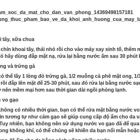
 tây, sữa chua
chín khoai tây, thái nhỏ rồi cho vào máy xay sinh tố, thê
ó hãy dùng đắp mặt nạ, rửa lại bằng nước ấm sau 30 phút k
ng và trứng gà
ó thể lấy 1 lòng đỏ trứng gà, 1/2 muỗng cà phê mật ong, 1/
rồi đắp lên mặt để 25-30 phút, sau đó rửa lại bằng nước s
ở nên mềm mại hơn sau thời gian dài ngồi phòng lạnh.
 vo gạo
hông có nhiều thời gian, bạn có thể rửa mặt bằng nước vo
in tương tự như cám gạo sẽ giúp cung cấp độ ẩm cho da và 
Tuy nhiên, bạn không nên sử dụng nước vo gạo đã để qua 
rong không khí, có thể chúng sẽ khiến da bạn nổi mẫn hoặc