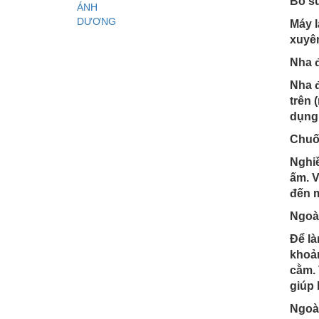
Bổ s
Máy 
xuyên
Nha 
Nha đ
trên 
dụng 
Chuố
Nghiề
ấm. V
đến m
Ngoài
Để là
khoản
cằm. 
giúp 
Ngoài