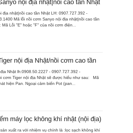
Sanyo nội địa nhật|nồi cao tần Nhật
i địa nhật|nồi cao tần Nhật LH: 0907.727.392 -
.1400 Mã lỗi nồi cơm Sanyo nội địa nhật|nồi cao tần
 Mã Lỗi "E" hoặc "F" của nồi cơm điện...
Tiger nội địa Nhật/nồi cơm cao tần
 địa Nhật lh:0908.50.2227 - 0907.727.392 -
ồi cơm Tiger nội địa Nhật sẽ được hiểu như sau: Mã
hát hiện Pan. Ngoại cảm biến Pot (pan...
m máy lọc không khí nhật (nội địa)
sản xuất ra với nhiệm vụ chính là :lọc sạch không khí