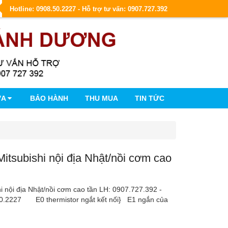
Hotline: 0908.50.2227 - Hỗ trợ tư vấn: 0907.727.392
ỮA
BẢO HÀNH
THU MUA
TIN TỨC
Mitsubishi nội địa Nhật/nồi cơm cao
hi nội địa Nhật/nồi cơm cao tần LH: 0907.727.392 -
50.2227 E0 thermistor ngắt kết nối} E1 ngắn của