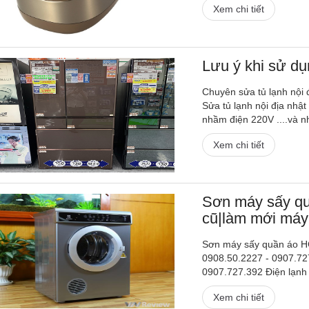
Xem chi tiết
Lưu ý khi sử dụn
Chuyên sửa tủ lạnh nội 
Sửa tủ lạnh nội địa nhật
nhầm điện 220V ....và n
Xem chi tiết
Sơn máy sấy qu
cũ|làm mới máy
Sơn máy sấy quần áo HC
0908.50.2227 - 0907.727
0907.727.392 Điện lạn
Xem chi tiết