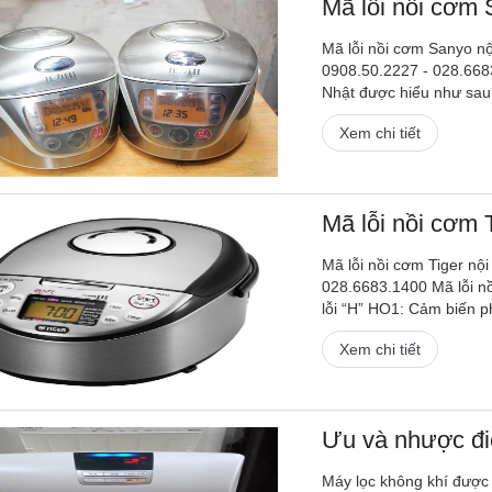
Mã lỗi nồi cơm 
Mã lỗi nồi cơm Sanyo nộ
0908.50.2227 - 028.6683
Nhật được hiểu như sau:
Xem chi tiết
Mã lỗi nồi cơm 
Mã lỗi nồi cơm Tiger nội
028.6683.1400 Mã lỗi n
lỗi “H” HO1: Cảm biến p
Xem chi tiết
Ưu và nhược điể
Máy lọc không khí được 