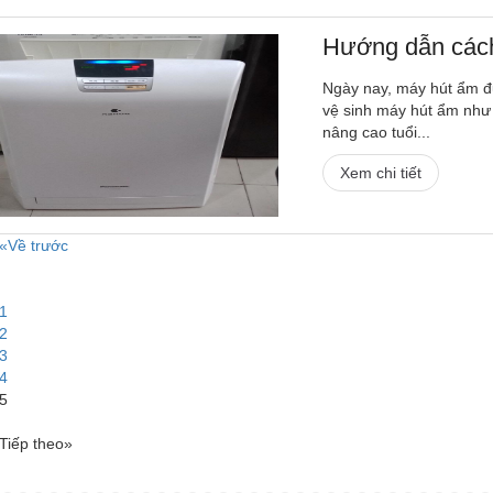
Hướng dẫn cách
Ngày nay, máy hút ẩm đư
vệ sinh máy hút ẩm như
nâng cao tuổi...
Xem chi tiết
«Về trước
1
2
3
4
5
Tiếp theo»