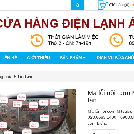
Giỏ hàng(0)
LIÊN HỆ
GIỚI THIỆU
SẢN PHẨM
DỊCH VỤ SỬA CH
Tin tức
ng chủ
Mã lỗi nồi cơm 
tần
Mã lỗi nồi cơm Mitsubis
028.6683.1400 - 0908.
cảm biến...