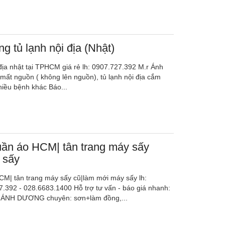
g tủ lạnh nội địa (Nhật)
địa nhật tại TPHCM giá rẻ lh: 0907.727.392 M.r Ánh
 mất nguồn ( không lên nguồn), tủ lạnh nội địa cắm
hiều bệnh khác Báo...
ần áo HCM| tân trang máy sấy
 sấy
M| tân trang máy sấy cũ|làm mới máy sấy lh:
.392 - 028.6683.1400 Hỗ trợ tư vấn - báo giá nhanh:
h ÁNH DƯƠNG chuyên: sơn+làm đồng,...