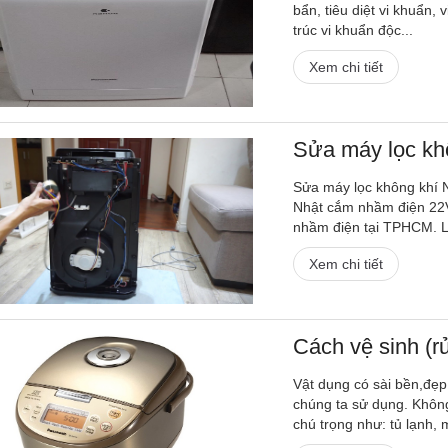
bẩn, tiêu diệt vi khuẩn, 
trúc vi khuẩn độc...
Xem chi tiết
Sửa máy lọc kh
Sửa máy lọc không khí N
Nhật cắm nhầm điện 22V
nhầm điện tại TPHCM. L
Xem chi tiết
Cách vệ sinh (r
Vật dụng có sài bền,đẹ
chúng ta sử dụng. Không
chú trọng như: tủ lạnh, m