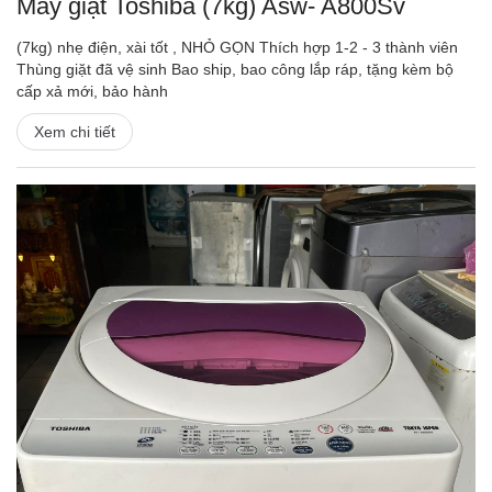
Máy giặt Toshiba (7kg) Asw- A800Sv
(7kg) nhẹ điện, xài tốt , NHỎ GỌN Thích hợp 1-2 - 3 thành viên
Thùng giặt đã vệ sinh Bao ship, bao công lắp ráp, tặng kèm bộ
cấp xả mới, bảo hành
Xem chi tiết