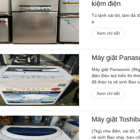
kiệm điện
Tủ lạnh xài tôt, làm đá 
ạ
Xem chi tiết
Máy giặt Panas
Máy giặt Panasonic (8k
điện Đèn led hiển thị th
đã tháo ra vệ sinh Bao s
Xem chi tiết
Máy giặt Toshi
(7kg) nhẹ điện, xài tốt
vệ sinh Bao ship, bao c