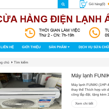
Giỏ hàng(0)
LIÊN HỆ
GIỚI THIỆU
SẢN PHẨM
DỊCH VỤ SỬA CH
ng chủ
Tìm kiếm
Máy lạnh FUNIKI
Máy lạnh FUNIKI (1HP-4
thay thế Thích hợp với 
công lắp đặt, tặng kèm 2
Xem chi tiết