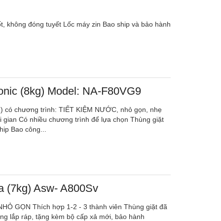
tốt, không đóng tuyết Lốc máy zin Bao ship và bảo hành
onic (8kg) Model: NA-F80VG9
g) có chương trình: TIẾT KIỆM NƯỚC, nhỏ gọn, nhẹ
ời gian Có nhiều chương trình để lựa chọn Thùng giặt
hip Bao công...
ba (7kg) Asw- A800Sv
 , NHỎ GỌN Thích hợp 1-2 - 3 thành viên Thùng giặt đã
ông lắp ráp, tặng kèm bộ cấp xả mới, bảo hành