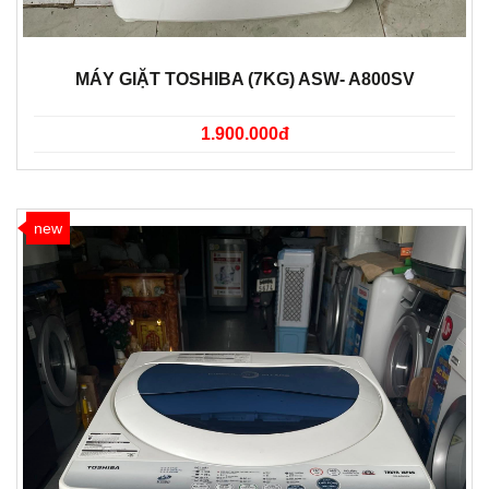
MÁY GIẶT TOSHIBA (7KG) ASW- A800SV
1.900.000đ
new