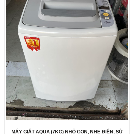
MÁY GIẶT AQUA (7KG) NHỎ GỌN, NHẸ ĐIỆN, SỬ