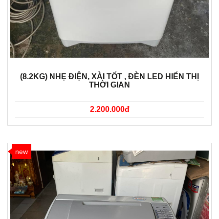
(8.2KG) NHẸ ĐIỆN, XÀI TỐT , ĐÈN LED HIỂN THỊ
THỜI GIAN
2.200.000đ
new