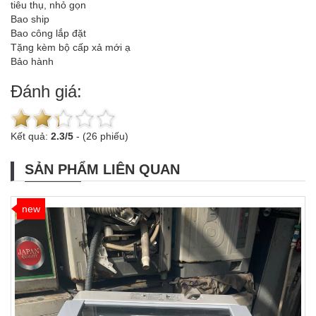
tiêu thụ, nhỏ gọn
Bao ship
Bao công lắp đặt
Tặng kèm bộ cấp xả mới ạ
Bảo hành
Đánh giá:
Kết quả:
2.3
/
5
-
(26 phiếu)
SẢN PHẨM LIÊN QUAN
new