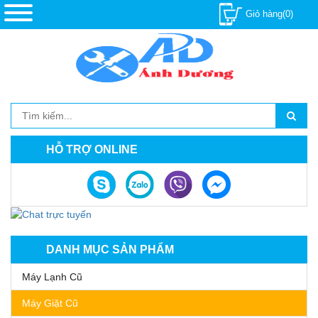
Giỏ hàng(0)
HỖ TRỢ ONLINE
DANH MỤC SẢN PHẨM
Máy Lạnh Cũ
Máy Giặt Cũ