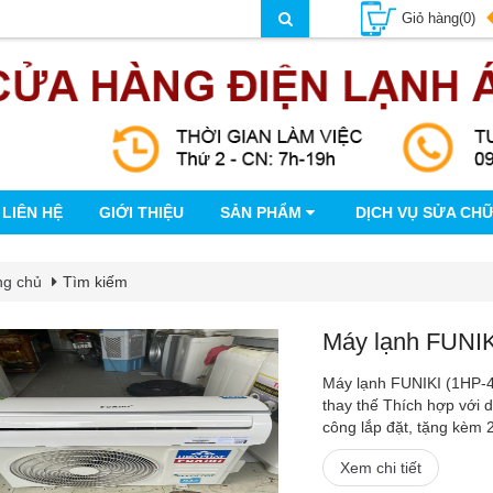
Giỏ hàng(0)
LIÊN HỆ
GIỚI THIỆU
SẢN PHẨM
DỊCH VỤ SỬA CH
ng chủ
Tìm kiếm
Máy lạnh FUNIKI
Máy lạnh FUNIKI (1HP-4
thay thế Thích hợp với 
công lắp đặt, tặng kèm 2
Xem chi tiết