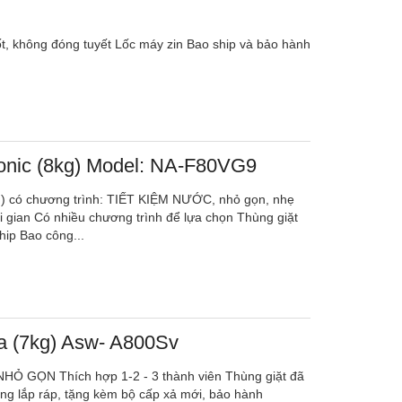
tốt, không đóng tuyết Lốc máy zin Bao ship và bảo hành
onic (8kg) Model: NA-F80VG9
g) có chương trình: TIẾT KIỆM NƯỚC, nhỏ gọn, nhẹ
ời gian Có nhiều chương trình để lựa chọn Thùng giặt
hip Bao công...
ba (7kg) Asw- A800Sv
 , NHỎ GỌN Thích hợp 1-2 - 3 thành viên Thùng giặt đã
ông lắp ráp, tặng kèm bộ cấp xả mới, bảo hành