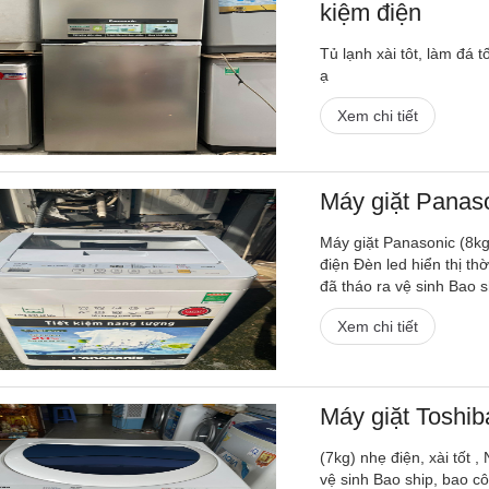
kiệm điện
Tủ lạnh xài tôt, làm đá 
ạ
Xem chi tiết
Máy giặt Panas
Máy giặt Panasonic (8k
điện Đèn led hiển thị th
đã tháo ra vệ sinh Bao s
Xem chi tiết
Máy giặt Toshi
(7kg) nhẹ điện, xài tốt
vệ sinh Bao ship, bao c