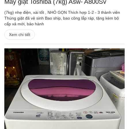
Máy giặt Toshiba (7kg) Asw- A800Sv
(7kg) nhẹ điện, xài tốt , NHỎ GỌN Thích hợp 1-2 - 3 thành viên
Thùng giặt đã vệ sinh Bao ship, bao công lắp ráp, tặng kèm bộ
cấp xả mới, bảo hành
Xem chi tiết