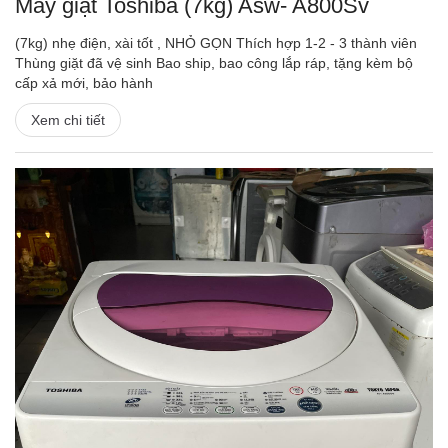
Máy giặt Toshiba (7kg) Asw- A800Sv
(7kg) nhẹ điện, xài tốt , NHỎ GỌN Thích hợp 1-2 - 3 thành viên
Thùng giặt đã vệ sinh Bao ship, bao công lắp ráp, tặng kèm bộ
cấp xả mới, bảo hành
Xem chi tiết