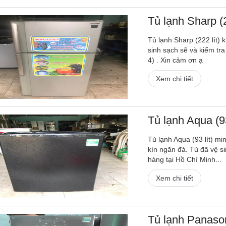
Tủ lạnh Sharp (2
Tủ lạnh Sharp (222 lít) 
sinh sạch sẽ và kiểm tra
4) . Xin cảm ơn ạ
Xem chi tiết
Tủ lạnh Aqua (93
Tủ lạnh Aqua (93 lít) mi
kín ngăn đá. Tủ đã vệ si
hàng tại Hồ Chí Minh...
Xem chi tiết
Tủ lạnh Panason