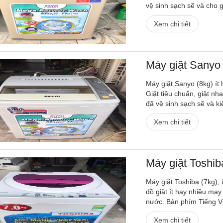
vệ sinh sạch sẽ và cho gi
Xem chi tiết
Máy giặt Sanyo
Máy giặt Sanyo (8kg) ít 
Giặt tiêu chuẩn, giặt nh
đã vệ sinh sạch sẽ và kiể
Xem chi tiết
Máy giặt Toshi
Máy giặt Toshiba (7kg), 
đồ giặt ít hay nhiều ma
nước. Bàn phím Tiếng Vi
Xem chi tiết