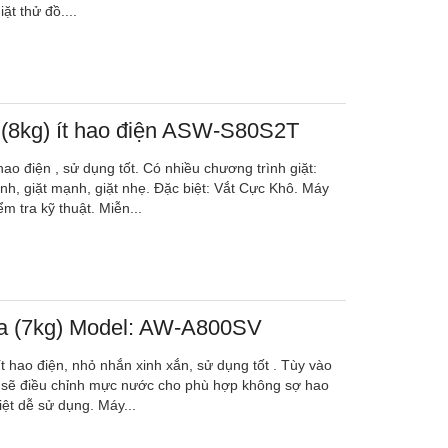
ặt thử đồ....
 (8kg) ít hao điện ASW-S80S2T
hao điện , sử dụng tốt. Có nhiều chương trình giặt:
anh, giặt mạnh, giặt nhẹ. Đặc biệt: Vắt Cực Khô. Máy
m tra kỹ thuật. Miễn...
ba (7kg) Model: AW-A800SV
ít hao điện, nhỏ nhắn xinh xắn, sử dụng tốt . Tùy vào
y sẽ điều chỉnh mực nước cho phù hợp không sợ hao
ệt dễ sử dụng. Máy...