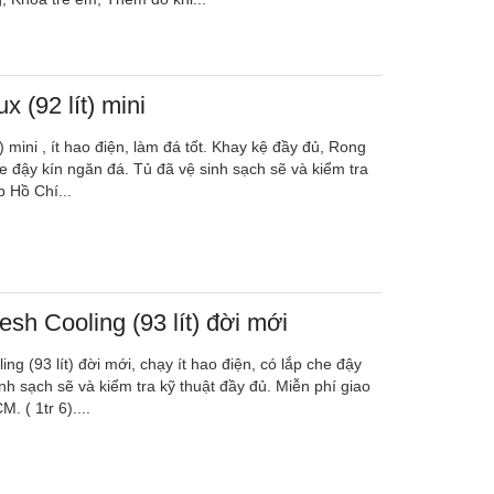
x (92 lít) mini
t) mini , ít hao điện, làm đá tốt. Khay kệ đầy đủ, Rong
e đậy kín ngăn đá. Tủ đã vệ sinh sạch sẽ và kiểm tra
p Hồ Chí...
sh Cooling (93 lít) đời mới
ng (93 lít) đời mới, chạy ít hao điện, có lắp che đậy
nh sạch sẽ và kiểm tra kỹ thuật đầy đủ. Miễn phí giao
. ( 1tr 6)....