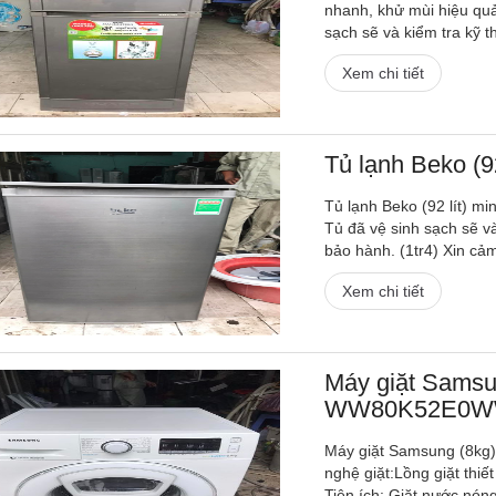
nhanh, khử mùi hiệu quả
sạch sẽ và kiểm tra kỹ th
Xem chi tiết
Tủ lạnh Beko (92
Tủ lạnh Beko (92 lít) min
Tủ đã vệ sinh sạch sẽ v
bảo hành. (1tr4) Xin cả
Xem chi tiết
Máy giặt Samsun
WW80K52E0
Máy giặt Samsung (8kg) 
nghệ giặt:Lồng giặt thi
Tiện ích: Giặt nước nóng