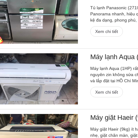
Tủ lạnh Panasonic (271lí
Panorama nhanh, hiệu q
kệ đa dạng, phong phú, 
Xem chi tiết
Máy lạnh Aqua 
Máy lạnh Aqua (1HP) rất
nguyên zin không sửa ch
và lắp đặt tại HỒ Chí M
Xem chi tiết
Máy giặt Haeir (
Máy giặt Haeir (9kg) ít h
nhẹ, giặt chăn màn, gi