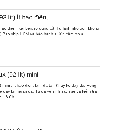
3 lít) Ít hao điện,
t hao điện , xài bền,sử dụng tốt, Tủ lạnh nhỏ gọn không
4) Bao ship HCM và bảo hành ạ. Xin cảm ơn ạ
x (92 lít) mini
t) mini , ít hao điện, làm đá tốt. Khay kệ đầy đủ, Rong
e đậy kín ngăn đá. Tủ đã vệ sinh sạch sẽ và kiểm tra
p Hồ Chí...