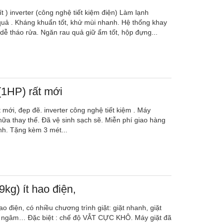
t ) inverter (công nghệ tiết kiệm điện) Làm lạnh
uả . Kháng khuẩn tốt, khử mùi nhanh. Hệ thống khay
dễ tháo rửa. Ngăn rau quả giữ ẩm tốt, hộp đựng...
(1HP) rất mới
 mới, đẹp đẽ. inverter công nghệ tiết kiệm . Máy
ữa thay thế. Đã vệ sinh sạch sẽ. Miễn phí giao hàng
inh. Tặng kèm 3 mét...
9kg) ít hao điện,
ao điện, có nhiều chương trình giặt: giặt nhanh, giặt
ặt ngâm… Đặc biệt : chế độ VẮT CỰC KHÔ. Máy giặt đã