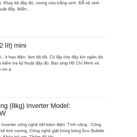
. Khay kệ đầy đủ, roong cửa trắng xinh. ĐÃ vệ sinh
uật đầy. Miễn...
 lít) mini
i , ít hao điện, làm đá tốt. Có lắp che đậy kín ngăn đá.
à kiểm tra kỹ thuật đầy đủ. Bao ship Hồ Chí Minh và
m ơn ạ
g (8kg) Inverter Model:
WW
Inverter công nghệ tiết kiệm điện. Tính năng : Công
ết kế kim cương, Công nghệ giặt bong bóng Eco Bubble
, Khóa trẻ em, Thêm đồ khi...