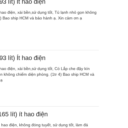
3 lít) Ít hao điện
t hao điện, xài bền,sử dụng tốt, Tủ lạnh nhỏ gọn không
3) Bao ship HCM và bảo hành ạ. Xin cảm ơn ạ
3 lít) Ít hao điện
t hao điện, xài bền,sử dụng tốt, Có Lắp che đậy kín
n không chiếm diện phòng. (1tr 4) Bao ship HCM và
 ạ
65 lít) ít hao điện
ít hao điện, không đóng tuyết, sử dụng tốt, làm đá