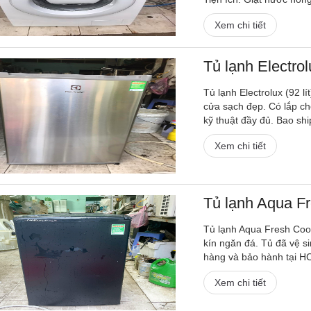
Xem chi tiết
Tủ lạnh Electrolu
Tủ lạnh Electrolux (92 lí
cửa sạch đẹp. Có lắp ch
kỹ thuật đầy đủ. Bao shi
Xem chi tiết
Tủ lạnh Aqua Fre
Tủ lạnh Aqua Fresh Cooli
kín ngăn đá. Tủ đã vệ si
hàng và bảo hành tại HCM
Xem chi tiết