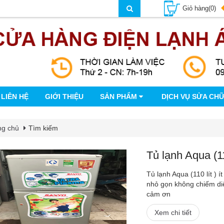
Giỏ hàng(0)
LIÊN HỆ
GIỚI THIỆU
SẢN PHẨM
DỊCH VỤ SỬA CH
ng chủ
Tìm kiếm
Tủ lạnh Aqua (110
Tủ lạnh Aqua (110 lít ) 
nhỏ gọn không chiếm diện
cảm ơn
Xem chi tiết