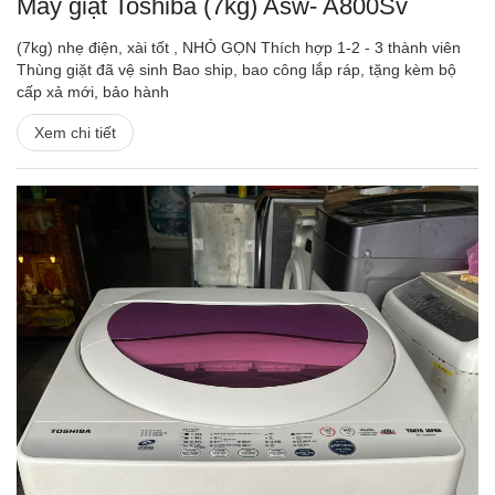
Máy giặt Toshiba (7kg) Asw- A800Sv
(7kg) nhẹ điện, xài tốt , NHỎ GỌN Thích hợp 1-2 - 3 thành viên
Thùng giặt đã vệ sinh Bao ship, bao công lắp ráp, tặng kèm bộ
cấp xả mới, bảo hành
Xem chi tiết