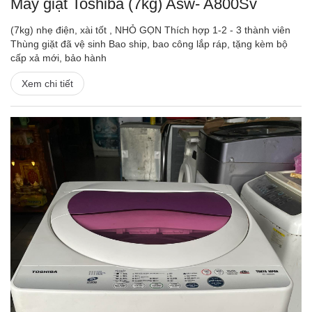
Máy giặt Toshiba (7kg) Asw- A800Sv
(7kg) nhẹ điện, xài tốt , NHỎ GỌN Thích hợp 1-2 - 3 thành viên
Thùng giặt đã vệ sinh Bao ship, bao công lắp ráp, tặng kèm bộ
cấp xả mới, bảo hành
Xem chi tiết