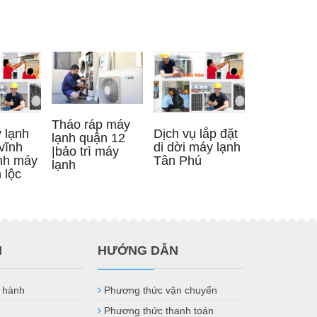
Tháo ráp máy
 lạnh
Dịch vụ lắp đặt
lạnh quận 12
vĩnh
di dời máy lạnh
|bảo trì máy
inh máy
Tân Phú
lạnh
 lộc
H
HƯỚNG DẪN
 hành
Phương thức vận chuyển
Phương thức thanh toán