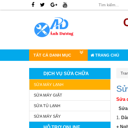
TẤT CẢ DANH MỤC
TRANG CHỦ
Tra
DỊCH VỤ SỬA CHỮA
SỬA MÁY LẠNH
Sử
SỬA MÁY GIẶT
Sửa 
SỬA TỦ LẠNH
Sửa 
SỬA MÁY SẤY
1.
Dàn
+ Ngh
HỖ TRỢ ONLINE