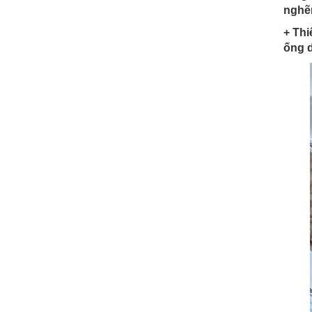
nghẽn
+ Thi
ống d