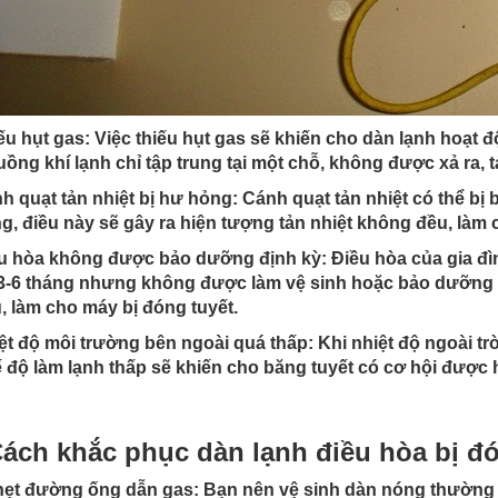
ếu hụt gas: Việc thiếu hụt gas sẽ khiến cho dàn lạnh hoạt
uồng khí lạnh chỉ tập trung tại một chỗ, không được xả ra, 
h quạt tản nhiệt bị hư hỏng: Cánh quạt tản nhiệt có thể bị
, điều này sẽ gây ra hiện tượng tản nhiệt không đều, làm c
u hòa không được bảo dưỡng định kỳ: Điều hòa của gia đ
3-6 tháng nhưng không được làm vệ sinh hoặc bảo dưỡng đ
, làm cho máy bị đóng tuyết.
ệt độ môi trường bên ngoài quá thấp: Khi nhiệt độ ngoài 
 độ làm lạnh thấp sẽ khiến cho băng tuyết có cơ hội được h
ách khắc phục dàn lạnh điều hòa bị đó
ẹt đường ống dẫn gas: Bạn nên vệ sinh dàn nóng thường 