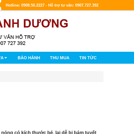
Hotline: 0908.50.2227 - Hỗ trợ tư vấn: 0907.727.392
ỮA
BẢO HÀNH
THU MUA
TIN TỨC
óng có kích thước bé, lại dễ bị bám tuyết