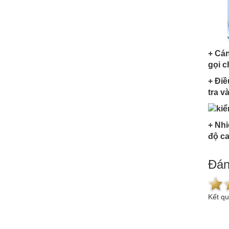
+ Cán
gọi c
+ Điề
tra v
+ Nhi
độ ca
Đán
Kết q