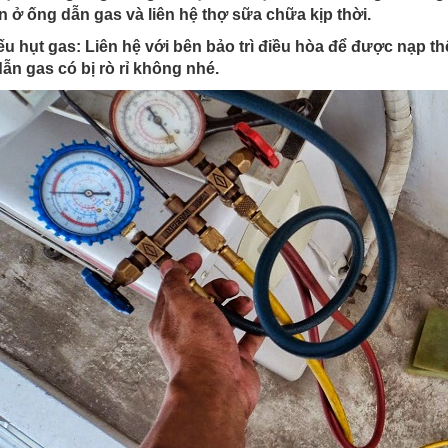
 ở ống dẫn gas và liên hệ thợ sữa chữa kịp thời.
ếu hụt gas: Liên hệ với bên bảo trì điều hòa để được nạp 
ẫn gas có bị rò rỉ không nhé.