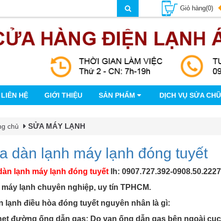
Giỏ hàng(0)
LIÊN HỆ
GIỚI THIỆU
SẢN PHẨM
DỊCH VỤ SỬA CH
SỬA MÁY LẠNH
ng chủ
a dàn lạnh máy lạnh đóng tuyết
dàn lạnh máy lạnh đóng tuyết
lh: 0907.727.392-0908.50.2227
máy lạnh chuyên nghiệp, uy tín TPHCM.
 lạnh điều hòa đóng tuyết nguyên nhân là gì:
ẹt đường ống dẫn gas: Do van ống dẫn gas bên ngoài cục n