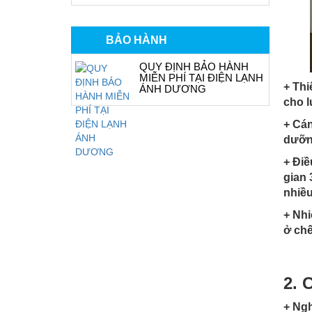
BẢO HÀNH
QUY ĐỊNH BẢO HÀNH
MIỄN PHÍ TẠI ĐIỆN LẠNH
+ Thi
ÁNH DƯƠNG
cho l
+ Cán
dưỡng
+ Điề
gian 
nhiều
+ Nhi
ở chế
2.
C
+ Ngh