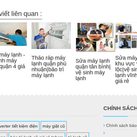
viết liên quan :
máy lạnh -
Tháo ráp máy
Sửa máy
inh máy
Sửa máy lạnh
lạnh quận phú
khu vực 
quận 4 giá
quận tân bình|
nhuận|bảo trì
lộc|vệ s
vệ sinh máy
máy lạnh
lạnh vĩnh
lạnh
giá rẻ
CHÍNH SÁC
Chính sách bảo
erter tiết kiệm điện
máy giặt cũ