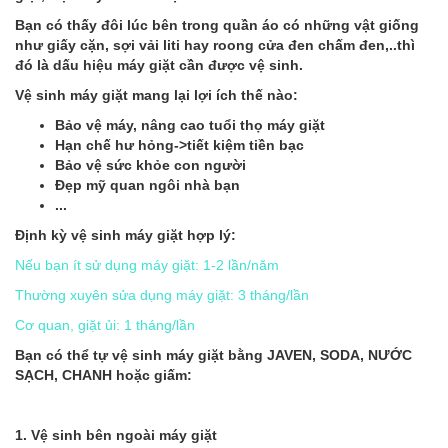
Bạn có thấy đôi lúc bên trong quần áo có những vật giống
như giấy cặn, sợi vải liti hay roong cửa đen chấm đen,..thì
đó là dấu hiệu máy giặt cần được vệ sinh.
Vệ sinh máy giặt mang lại lợi ích thế nào:
Bảo vệ máy, nâng cao tuổi thọ máy giặt
Hạn chế hư hỏng->tiết kiệm tiền bạc
Bảo vệ sức khỏe con người
Đẹp mỹ quan ngôi nhà bạn
...
Định kỳ vệ sinh máy giặt hợp lý:
Nếu bạn ít sử dụng máy giặt: 1-2 lần/năm
Thường xuyên sửa dụng máy giặt: 3 tháng/lần
Cơ quan, giặt ủi: 1 tháng/lần
Bạn có thể tự vệ sinh máy giặt bằng JAVEN, SODA, NƯỚC
SẠCH, CHANH hoặc giấm:
1. Vệ sinh bên ngoài máy giặt