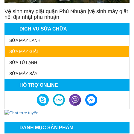
Vệ sinh máy giặt quận Phú Nhuận |vệ sinh máy giặt
nội địa nhật phú nhuận
DỊCH VỤ SỬA CHỮA
SỬA MÁY LẠNH
SỬA MÁY GIẶT
SỬA TỦ LẠNH
SỬA MÁY SẤY
HỖ TRỢ ONLINE
DANH MỤC SẢN PHẨM