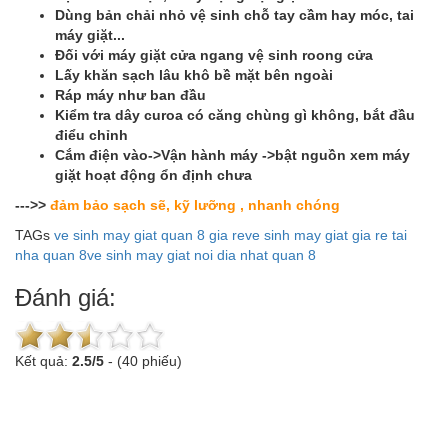
Dùng bản chải nhỏ vệ sinh chỗ tay cầm hay móc, tai
máy giặt...
Đối với máy giặt cửa ngang vệ sinh roong cửa
Lấy khăn sạch lâu khô bề mặt bên ngoài
Ráp máy như ban đầu
Kiểm tra dây curoa có căng chùng gì không, bắt đầu
điểu chỉnh
Cắm điện vào->Vận hành máy ->bật nguồn xem máy
giặt hoạt động ổn định chưa
--->>
đảm bảo sạch sẽ, kỹ lưỡng , nhanh chóng
TAGs
ve sinh may giat quan 8 gia re
ve sinh may giat gia re tai
nha quan 8
ve sinh may giat noi dia nhat quan 8
Đánh giá:
Kết quả:
2.5
/
5
-
(40 phiếu)