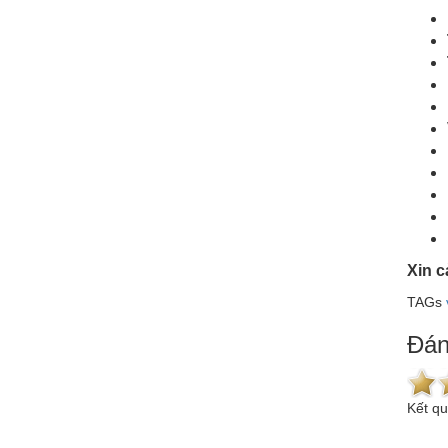
Xin 
TAGs
Đán
Kết q