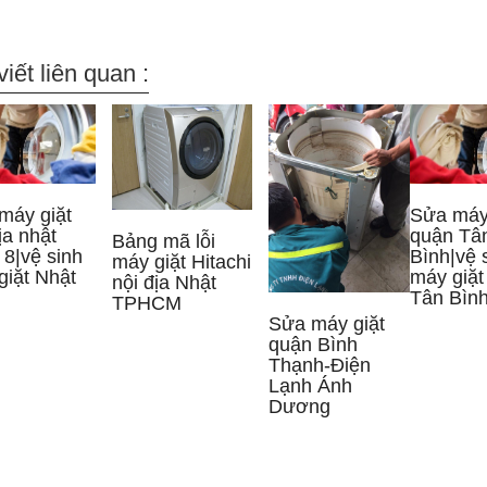
viết liên quan :
máy giặt
Sửa máy 
ịa nhật
quận Tâ
Bảng mã lỗi
 8|vệ sinh
Bình|vệ 
máy giặt Hitachi
giặt Nhật
máy giặt
nội địa Nhật
Tân Bìn
TPHCM
Sửa máy giặt
quận Bình
Thạnh-Điện
Lạnh Ánh
Dương