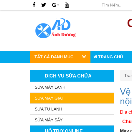
TẤT CẢ DANH MỤC
TRANG CHỦ
Tra
DỊCH VỤ SỬA CHỮA
SỬA MÁY LẠNH
Vệ 
SỬA MÁY GIẶT
nội
SỬA TỦ LẠNH
Địa c
SỬA MÁY SẤY
Chuy
Máy g
HỖ TRỢ ONLINE