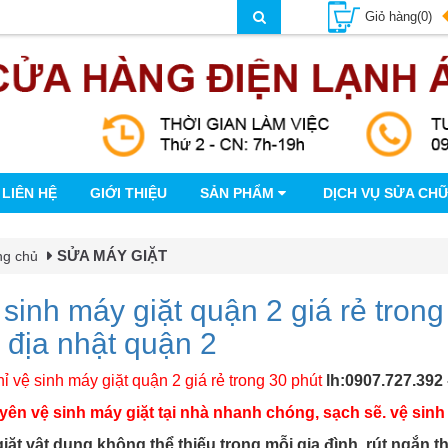
Giỏ hàng(0)
LIÊN HỆ
GIỚI THIỆU
SẢN PHẨM
DỊCH VỤ SỬA CH
SỬA MÁY GIẶT
ng chủ
sinh máy giặt quận 2 giá rẻ trong
 địa nhật quận 2
hỉ vệ sinh máy giặt quận 2 giá rẻ trong 30 phút
lh:0907.727.392 
ên vệ sinh máy giặt tại nhà nhanh chóng, sạch sẽ. vệ sinh 
iặt vật dụng không thể thiếu trong mỗi gia đình, rút ngắn t