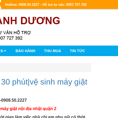
Hotline: 0908.50.2227 - Hỗ trợ tư vấn: 0907.727.392
ỮA
BẢO HÀNH
THU MUA
TIN TỨC
 30 phút|vệ sinh máy giặt
-0908.50.2227
máy giặt nội địa nhật quận 2
hời gian làm việc nhà chị em phụ nữ có thời