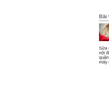
Bài 
Sửa 
nội đ
quận
máy 