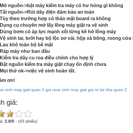
Mở nguồn->bật máy kiểm tra máy có hư hỏng gì không
Tắt nguồn->Rút dây điện đảm bảo an toàn
Tùy theo trường hợp có tháo mặt board ra không
Dụng cụ chuyên mở lấy lồng máy giặt ra vệ sinh
Dùng bơm có áp lực mạnh xối từng kẽ hở lồng máy
Vệ sinh tai, lưới hay bộ lộc sơ vải, hộp xà bông, roong c
Lau khô toàn bộ bề mặt
Ráp máy như ban đầu
Kiểm tra dây cu roa điều chỉnh cho hợp lý
Bật nguồn kiểm tra máy giặt chạy ổn định chưa
Mọi thứ ok->việc vệ sinh hoàn tất.
cảm ơn!
ve sinh may giat quan 2 gia re
ve sinh may giat gia re tai nha quan 2
h giá:
uả:
2.8
/
5
-
(43 phiếu)