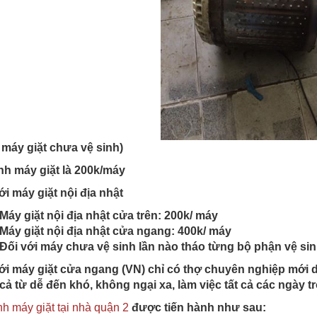
 máy giặt chưa vệ sinh)
nh máy giặt là 200k/máy
ới máy giặt nội địa nhật
Máy giặt nội địa nhật cửa trên: 200k/ máy
Máy giặt nội địa nhật cửa ngang: 400k/ máy
Đối với máy chưa vệ sinh lần nào tháo từng bộ phận vệ sin
ới máy giặt cửa ngang (VN) chỉ có thợ chuyên nghiệp mới
t cả từ dễ đến khó, không ngại xa, làm việc tất cả các ngày t
nh máy giặt tại nhà quận 2
được tiến hành như sau: