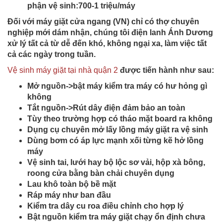
phận vệ sinh:700-1 triệu/máy
Đối với máy giặt cửa ngang (VN) chỉ có thợ chuyên
nghiệp mới dám nhận, chúng tôi điện lanh Ánh Dương
xử lý tất cả từ dễ đến khó, không ngại xa, làm việc tất
cả các ngày trong tuần.
Vệ sinh máy giặt tại nhà quận 2
được tiến hành như sau:
Mở nguồn->bật máy kiểm tra máy có hư hỏng gì
không
Tắt nguồn->Rút dây điện đảm bảo an toàn
Tùy theo trường hợp có tháo mặt board ra không
Dụng cụ chuyên mở lấy lồng máy giặt ra vệ sinh
Dùng bơm có áp lực mạnh xối từng kẽ hở lồng
máy
Vệ sinh tai, lưới hay bộ lộc sơ vải, hộp xà bông,
roong cửa bằng bàn chải chuyên dụng
Lau khô toàn bộ bề mặt
Ráp máy như ban đầu
Kiểm tra dây cu roa điều chỉnh cho hợp lý
Bật nguồn kiểm tra máy giặt chạy ổn định chưa