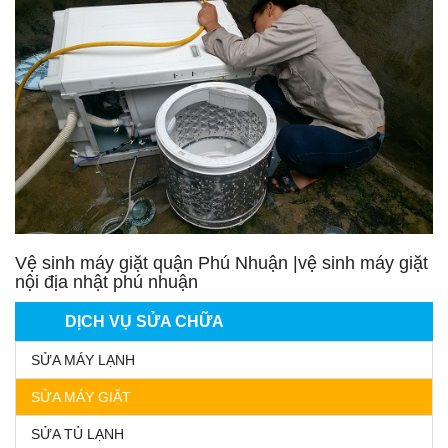
Vệ sinh máy giặt quận Phú Nhuận |vệ sinh máy giặt
nội địa nhật phú nhuận
DỊCH VỤ SỬA CHỮA
SỬA MÁY LẠNH
SỬA MÁY GIẶT
SỬA TỦ LẠNH