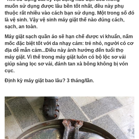
muốn sử dụng được lâu bền tốt nhất, đều này phụ
thuộc rất nhiều vào cách bạn sử dụng. Một trong số đó
là vệ sinh. Vậy vệ sinh máy giặt thế nào đúng cách,
sạch, an toàn.
Máy giặt sạch quần áo sẽ hạn chế được vi khuẩn, nấm
mốc đặc biệt tốt với da nhạy cảm: trẻ nhỏ, người có cơ
địa dễ mẫn cảm...Điều này ảnh hưởng đến tuổi thọ
máy giặt. Vì thế trong máy giặt luôn có bộ lộc sơ vải
giúp sàng lọc sơ vải, đánh tan xà bông không bị vón
cục.
Định kỳ máy giặt bao lâu? 3 tháng/lần.