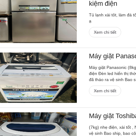
kiệm điện
Tủ lạnh xài tôt, làm đá 
ạ
Xem chi tiết
Máy giặt Panas
Máy giặt Panasonic (8k
điện Đèn led hiển thị th
đã tháo ra vệ sinh Bao s
Xem chi tiết
Máy giặt Toshi
(7kg) nhẹ điện, xài tốt
vệ sinh Bao ship, bao c