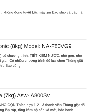
tốt, không đóng tuyết Lốc máy zin Bao ship và bảo hành
onic (8kg) Model: NA-F80VG9
g) có chương trình: TIẾT KIỆM NƯỚC, nhỏ gọn, nhẹ
ời gian Có nhiều chương trình để lựa chọn Thùng giặt
hip Bao công...
ba (7kg) Asw- A800Sv
 , NHỎ GỌN Thích hợp 1-2 - 3 thành viên Thùng giặt đã
ông lắp ráp, tặng kèm bộ cấp xả mới, bảo hành