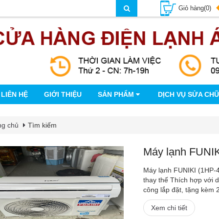
Giỏ hàng(0)
LIÊN HỆ
GIỚI THIỆU
SẢN PHẨM
DỊCH VỤ SỬA CH
ng chủ
Tìm kiếm
Máy lạnh FUNIKI
Máy lạnh FUNIKI (1HP-4
thay thế Thích hợp với 
công lắp đặt, tặng kèm 2
Xem chi tiết