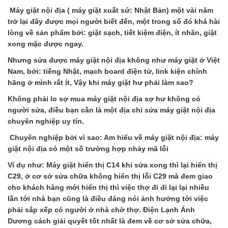
Máy giặt nội địa ( máy giặt xuất sứ: Nhật Bản) một vài năm
trở lại đây được mọi người biết đến, một trong số đó khá hài
lòng về sản phẩm bởi: giặt sạch, tiết kiệm điện, ít nhăn, giặt
xong mặc được ngay.
Nhưng sửa được máy giặt nội địa không như máy giặt ở Việt
Nam, bởi: tiếng Nhật, mạch board điện tử, link kiện chính
hãng ở mình rất ít, Vậy khi máy giặt hư phải làm sao?
Không phải lo sợ mua máy giặt nội địa sợ hư không có
người sửa, điều bạn cần là một địa chỉ sửa máy giặt nội địa
chuyên nghiệp uy tín.
Chuyên nghiệp bởi vì sao: Am hiểu về máy giặt nội địa: máy
giặt nội địa có một số trường hợp nhảy mã lỗi
Ví dụ như: Máy giặt hiển thị C14 khi sửa xong thì lại hiển thị
C29, ở cơ sở sửa chữa không hiển thị lỗi C29 mà đem giao
cho khách hàng mới hiển thị thì việc thợ đi đi lại lại nhiều
lần tới nhà bạn cũng là điều đáng nói ảnh hưởng tới việc
phải sắp xếp có người ở nhà chờ thợ. Điện Lạnh Ánh
Dương cách giải quyết tốt nhất là đem về cơ sở sửa chữa,