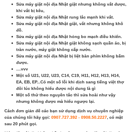
Sửa máy giặt nội địa Nhật giặt nhưng không vắt được,
khi vắt bị kêu,
Sửa máy giặt nội địa Nhật rung lắc mạnh khi vắt.
Sửa máy giặt nội địa Nhật giặt, vắt nhưng không khô
đồ.
Sửa máy giặt nội địa Nhật hỏng bo mạch điều khiển.
Sửa máy giặt nội địa Nhật giặt không sạch quần áo, bị
tràn nước, máy giặt không cấp nước.
Sửa máy giặt nội địa Nhật bị liệt bàn phím không bấm
được.
....vvv
Một số U21, U22, U23, C14, C19, H11, H12, H13, H14,
EA, EB, EP...Có một số lỗi khi dịch sang tiếng việt thợ
đôi lúc không hiểu được nội dung là gì
Một số thứ theo nguyên tắc thì sửa hoài như vậy
nhưng không được mà hiểu ngược lại.
Cách đơn giản đế các bạn sử dụng dịch vụ chuyên nghiệp
của chúng tôi hãy gọi:
0907.727.392 - 0908.50.2227
, có mặt
sau 20 phút gọi.