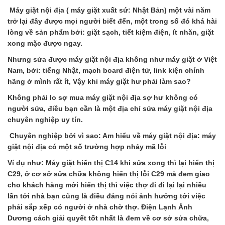
Máy giặt nội địa ( máy giặt xuất sứ: Nhật Bản) một vài năm
trở lại đây được mọi người biết đến, một trong số đó khá hài
lòng về sản phẩm bởi: giặt sạch, tiết kiệm điện, ít nhăn, giặt
xong mặc được ngay.
Nhưng sửa được máy giặt nội địa không như máy giặt ở Việt
Nam, bởi: tiếng Nhật, mạch board điện tử, link kiện chính
hãng ở mình rất ít, Vậy khi máy giặt hư phải làm sao?
Không phải lo sợ mua máy giặt nội địa sợ hư không có
người sửa, điều bạn cần là một địa chỉ sửa máy giặt nội địa
chuyên nghiệp uy tín.
Chuyên nghiệp bởi vì sao: Am hiểu về máy giặt nội địa: máy
giặt nội địa có một số trường hợp nhảy mã lỗi
Ví dụ như: Máy giặt hiển thị C14 khi sửa xong thì lại hiển thị
C29, ở cơ sở sửa chữa không hiển thị lỗi C29 mà đem giao
cho khách hàng mới hiển thị thì việc thợ đi đi lại lại nhiều
lần tới nhà bạn cũng là điều đáng nói ảnh hưởng tới việc
phải sắp xếp có người ở nhà chờ thợ. Điện Lạnh Ánh
Dương cách giải quyết tốt nhất là đem về cơ sở sửa chữa,