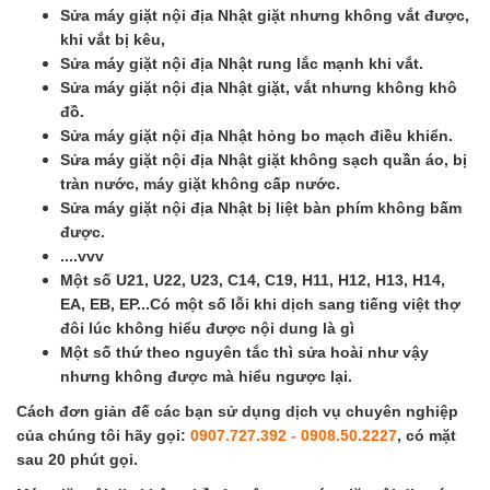
Sửa máy giặt nội địa Nhật giặt nhưng không vắt được,
khi vắt bị kêu,
Sửa máy giặt nội địa Nhật rung lắc mạnh khi vắt.
Sửa máy giặt nội địa Nhật giặt, vắt nhưng không khô
đồ.
Sửa máy giặt nội địa Nhật hỏng bo mạch điều khiển.
Sửa máy giặt nội địa Nhật giặt không sạch quần áo, bị
tràn nước, máy giặt không cấp nước.
Sửa máy giặt nội địa Nhật bị liệt bàn phím không bấm
được.
....vvv
Một số U21, U22, U23, C14, C19, H11, H12, H13, H14,
EA, EB, EP...Có một số lỗi khi dịch sang tiếng việt thợ
đôi lúc không hiểu được nội dung là gì
Một số thứ theo nguyên tắc thì sửa hoài như vậy
nhưng không được mà hiểu ngược lại.
Cách đơn giản đế các bạn sử dụng dịch vụ chuyên nghiệp
của chúng tôi hãy gọi:
0907.727.392 - 0908.50.2227
, có mặt
sau 20 phút gọi.