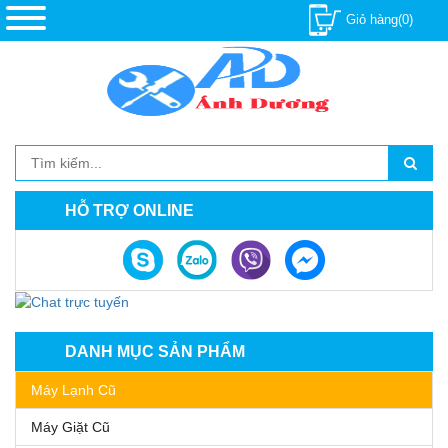
Giỏ hàng(0)
HỖ TRỢ ONLINE
DANH MỤC SẢN PHẨM
Máy Lạnh Cũ
Máy Giặt Cũ