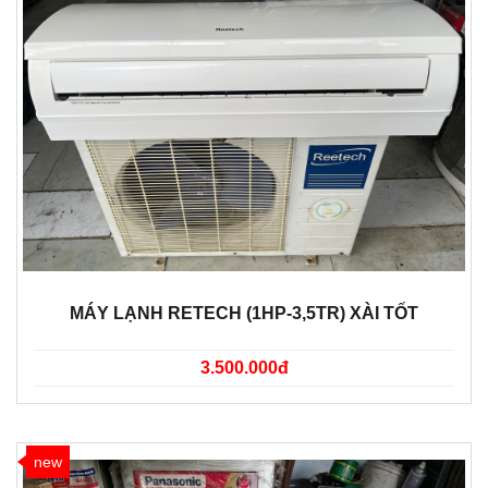
MÁY LẠNH RETECH (1HP-3,5TR) XÀI TỐT
3.500.000đ
new